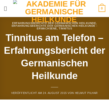
Zum
0
Inhalt
springen
ERFAHRUNGSBERICHTE DER GERMANISCHEN HEILKUNDE
,
ERFAHRUNGSBERICHTE DER GERMANISCHEN HEILKUNDE -
ERWACHSENE
,
TINNITUS
Tinnitus am Telefon –
Erfahrungsbericht der
Germanischen
Heilkunde
VERÖFFENTLICHT AM
24. AUGUST 2015
VON
HELMUT PILHAR