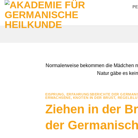
Zum
P
Inhalt
springen
Normalerweise bekommen die Mädchen mit 11
Natur gäbe es kei
EISPRUNG
,
ERFAHRUNGSBERICHTE DER GERMANI
ERWACHSENE
,
KNOTEN IN DER BRUST
,
REGELBLU
Ziehen in der B
der Germanisch