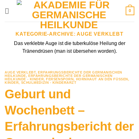
Zum
0
Inhalt
springen
KATEGORIE-ARCHIVE:
AUGE VERKLEBT
Das verklebte Auge ist die tuberkulöse Heilung der
Tränendrüsen (man ist übersehen worden).
AUGE VERKLEBT
,
ERFAHRUNGSBERICHTE DER GERMANISCHEN
HEILKUNDE
,
ERFAHRUNGSBERICHTE DER GERMANISCHEN
HEILKUNDE - KINDER
,
FERSENSPORN
,
HORNHAUT AN DEN FÜSSEN
,
KINDER
,
SCHULMEDIZIN - KINDERARZT
Geburt und
Wochenbett –
Erfahrungsbericht der