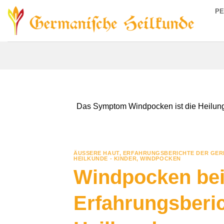
Zum
P
Inhalt
springen
Das Symptom Windpocken ist die Heilungs
ÄUSSERE HAUT
,
ERFAHRUNGSBERICHTE DER GER
HEILKUNDE - KINDER
,
WINDPOCKEN
Windpocken bei
Erfahrungsberi