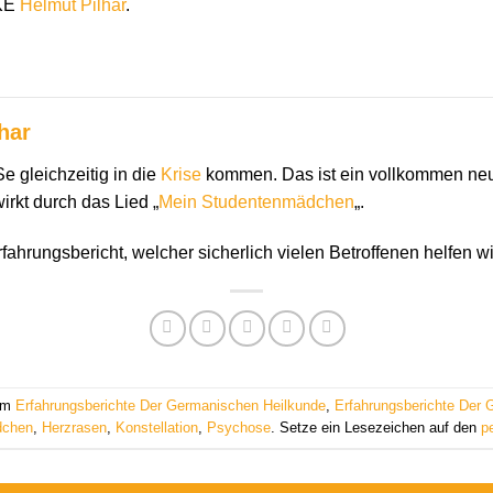
KE
Helmut Pilhar
.
har
 gleichzeitig in die
Krise
kommen. Das ist ein vollkommen neue
rkt durch das Lied „
Mein Studentenmädchen
„.
fahrungsbericht, welcher sicherlich vielen Betroffenen helfen wi
 am
Erfahrungsberichte Der Germanischen Heilkunde
,
Erfahrungsberichte Der 
dchen
,
Herzrasen
,
Konstellation
,
Psychose
. Setze ein Lesezeichen auf den
p