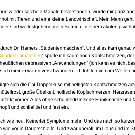
un wieder solche 3 Monate bevorstanden, wurde mir ganz ander
nhof mit Tieren und eine kleine Landwirtschaft. Mein Mann geht
inder sind weitestgehend mein Bereich. In einem akuten psychot
 durch Dr. Hamers „Studentenmädchen“. Und alles kam genau w
 Studentenmädchen
“ spürte ich kaum noch Kopfschmerzen, der
heußlichen depressiven „Anwandlungen“ (ich kann es nicht bes
as ich meine) waren verschwunden. Ich fühlte mich um Welten b
gte sich die Epi-Doppelkrise mit heftigsten Kopfschmerzen am
Schüttelfrost, große Übelkeit, höllische Kopfschmerzen, Herzras
infarkt vorbei. Alles ohne schulmedizinische Panikmache un
öpft und schlief tief und fest ein.
ich wie neu. Keinerlei Symptome mehr! Und das nach so kurzer 
ch wie vor in Dauerschleife. Und zwar überall: im Haus und im St