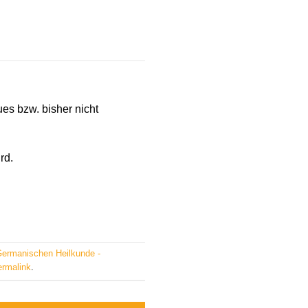
s bzw. bisher nicht
rd.
Germanischen Heilkunde -
ermalink
.