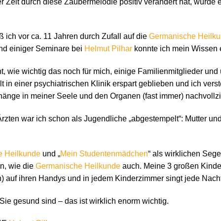
ser Zeit durch diese Zaubermelodie positiv verändert hat, würde 
ß ich vor ca. 11 Jahren durch Zufall auf die
Germanische Heilk
nd einiger Seminare bei
Helmut Pilhar
konnte ich mein Wissen e
t, wie wichtig das noch für mich, einige Familienmitglieder und
lt in einer psychiatrischen Klinik erspart geblieben und ich verst
nge in meiner Seele und den Organen (fast immer) nachvollz
rzten war ich schon als Jugendliche „abgestempelt“: Mutter und
e Heilkunde
und „
Mein Studentenmädchen
“ als wirklichen Sege
n, wie die
Germanische Heilkunde
auch. Meine 3 großen Kinde
ch) auf ihren Handys und in jedem Kinderzimmer singt jede Nach
Sie gesund sind – das ist wirklich enorm wichtig.