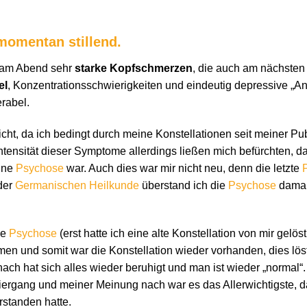
 momentan stillend.
 am Abend sehr
starke Kopfschmerzen
, die auch am nächsten
el
, Konzentrationsschwierigkeiten und eindeutig depressive „A
rabel.
cht, da ich bedingt durch meine Konstellationen seit meiner Pu
Intensität dieser Symptome allerdings ließen mich befürchten, d
ine
Psychose
war. Auch dies war mir nicht neu, denn die letzte
der
Germanischen Heilkunde
überstand ich die
Psychose
damal
ne
Psychose
(erst hatte ich eine alte Konstellation von mir gelös
men und somit war die Konstellation wieder vorhanden, dies lös
ach hat sich alles wieder beruhigt und man ist wieder „normal“.
ergang und meiner Meinung nach war es das Allerwichtigste,
rstanden hatte.