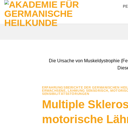
Zum
P
Inhalt
springen
Die Ursache von Muskeldystrophie (Fehl
Diese
ERFAHRUNGSBERICHTE DER GERMANISCHEN HEI
ERWACHSENE
,
LÄHMUNG SENSORISCH
,
MOTORIS
SENSIBILITÄTSSTÖRUNGEN
Multiple Sklero
motorische Lä