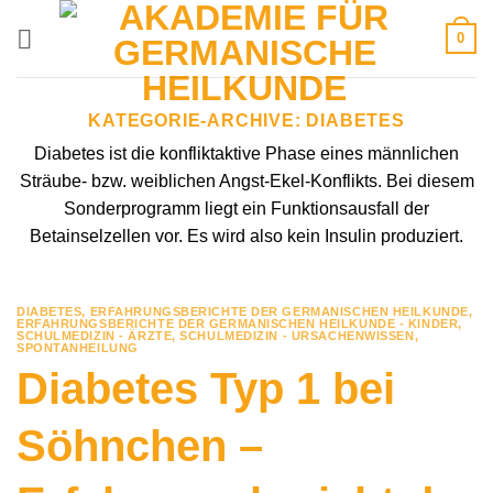
Zum
0
Inhalt
springen
KATEGORIE-ARCHIVE:
DIABETES
Diabetes ist die konfliktaktive Phase eines männlichen
Sträube- bzw. weiblichen Angst-Ekel-Konflikts. Bei diesem
Sonderprogramm liegt ein Funktionsausfall der
Betainselzellen vor. Es wird also kein Insulin produziert.
DIABETES
,
ERFAHRUNGSBERICHTE DER GERMANISCHEN HEILKUNDE
,
ERFAHRUNGSBERICHTE DER GERMANISCHEN HEILKUNDE - KINDER
,
SCHULMEDIZIN - ÄRZTE
,
SCHULMEDIZIN - URSACHENWISSEN
,
SPONTANHEILUNG
Diabetes Typ 1 bei
Söhnchen –