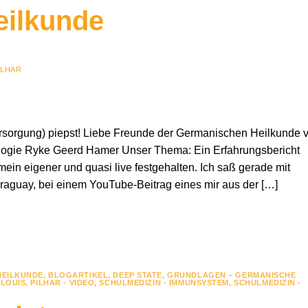
eilkunde
ILHAR
sorgung) piepst! Liebe Freunde der Germanischen Heilkunde 
ologie Ryke Geerd Hamer Unser Thema: Ein Erfahrungsbericht
 mein eigener und quasi live festgehalten. Ich saß gerade mit
aguay, bei einem YouTube-Beitrag eines mir aus der […]
HEILKUNDE
,
BLOGARTIKEL
,
DEEP STATE
,
GRUNDLAGEN – GERMANISCHE
 LOUIS
,
PILHAR - VIDEO
,
SCHULMEDIZIN - IMMUNSYSTEM
,
SCHULMEDIZIN -