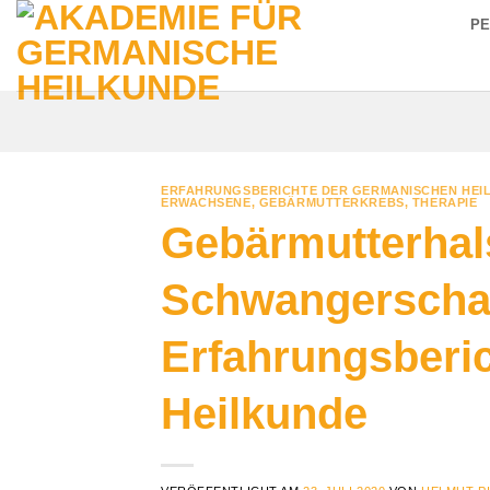
Zum
P
Inhalt
springen
ERFAHRUNGSBERICHTE DER GERMANISCHEN HEI
ERWACHSENE
,
GEBÄRMUTTERKREBS
,
THERAPIE
Gebärmutterhal
Schwangerschaf
Erfahrungsberi
Heilkunde