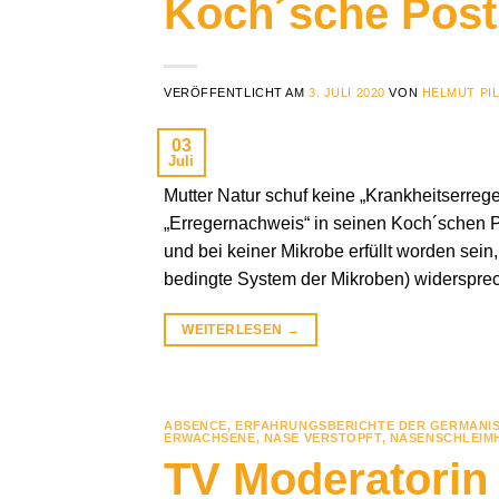
Koch´sche Post
VERÖFFENTLICHT AM
3. JULI 2020
VON
HELMUT PI
03
Juli
Mutter Natur schuf keine „Krankheitserreg
„Erregernachweis“ in seinen Koch´schen 
und bei keiner Mikrobe erfüllt worden sei
bedingte System der Mikroben) widersprec
WEITERLESEN
→
ABSENCE
,
ERFAHRUNGSBERICHTE DER GERMANI
ERWACHSENE
,
NASE VERSTOPFT
,
NASENSCHLEIM
TV Moderatorin