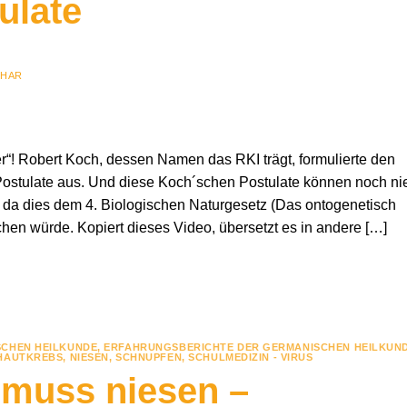
ulate
LHAR
er“! Robert Koch, dessen Namen das RKI trägt, formulierte den
Postulate aus. Und diese Koch´schen Postulate können noch ni
n, da dies dem 4. Biologischen Naturgesetz (Das ontogenetisch
hen würde. Kopiert dieses Video, übersetzt es in andere […]
SCHEN HEILKUNDE
,
ERFAHRUNGSBERICHTE DER GERMANISCHEN HEILKUND
HAUTKREBS
,
NIESEN
,
SCHNUPFEN
,
SCHULMEDIZIN - VIRUS
 muss niesen –