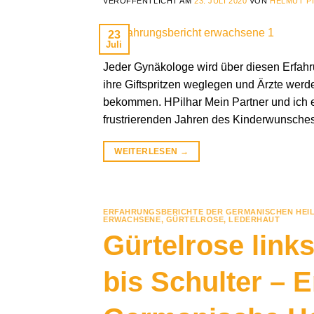
VERÖFFENTLICHT AM
23. JULI 2020
VON
HELMUT P
23
Juli
Jeder Gynäkologe wird über diesen Erfahr
ihre Giftspritzen weglegen und Ärzte werd
bekommen. HPilhar Mein Partner und ich 
frustrierenden Jahren des Kinderwunsches,
WEITERLESEN
→
ERFAHRUNGSBERICHTE DER GERMANISCHEN HEI
ERWACHSENE
,
GÜRTELROSE
,
LEDERHAUT
Gürtelrose link
bis Schulter – 