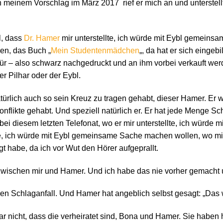
 meinem Vorschlag im März 2017 rief er mich an und unterstellt
l, dass
Dr. Hamer
mir unterstellte, ich würde mit Eybl gemein
en, das Buch „
Mein Studentenmädchen
„, da hat er sich eingeb
r – also schwarz nachgedruckt und an ihm vorbei verkauft wer
er Pilhar oder der Eybl.
türlich auch so sein Kreuz zu tragen gehabt, dieser Hamer. Er 
flikte gehabt. Und speziell natürlich er. Er hat jede Menge Sc
ei diesem letzten Telefonat, wo er mir unterstellte, ich würde m
te, ich würde mit Eybl gemeinsame Sache machen wollen, wo mi
gt habe, da ich vor Wut den Hörer aufgeprallt.
 zwischen mir und Hamer. Und ich habe das nie vorher gemacht u
en Schlaganfall. Und Hamer hat angeblich selbst gesagt: „Das w
r nicht, dass die verheiratet sind, Bona und Hamer. Sie haben 