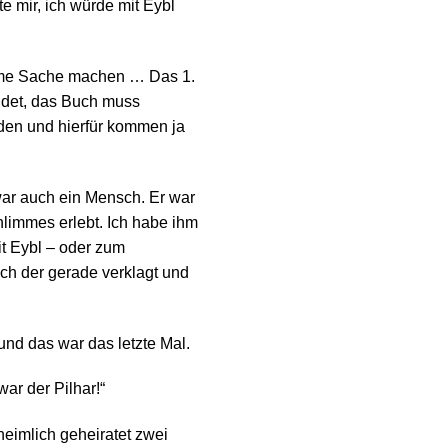
e mir, ich würde mit Eybl
same Sache machen … Das 1.
ildet, das Buch muss
den und hierfür kommen ja
war auch ein Mensch. Er war
hlimmes erlebt. Ich habe ihm
it Eybl – oder zum
ch der gerade verklagt und
nd das war das letzte Mal.
ar der Pilhar!“
heimlich geheiratet zwei