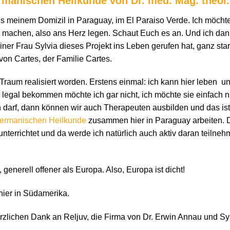
rmanischen Heilkunde von Dr. med. Mag. theol
us meinem Domizil in Paraguay, im El Paraiso Verde. Ich möcht
 machen, also ans Herz legen. Schaut Euch es an. Und ich da
ner Frau Sylvia dieses Projekt ins Leben gerufen hat, ganz st
on Cartes, der Familie Cartes.
n Traum realisiert worden. Erstens einmal: ich kann hier leben u
 legal bekommen möchte ich gar nicht, ich möchte sie einfach nu
 darf, dann können wir auch Therapeuten ausbilden und das ist 
ermanischen Heilkunde
zusammen hier in Paraguay arbeiten. D
unterrichtet und da werde ich natürlich auch aktiv daran teilneh
 generell offener als Europa. Also, Europa ist dicht!
 hier in Südamerika.
zlichen Dank an Reljuv, die Firma von Dr. Erwin Annau und Sylv