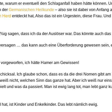
te, warum er eventuell den Schlaganfall haben hätte können. U
n der
Germanischen Heilkunde
– also sie ist dabei von Anfang
n Herd
entdeckt hat, Also das ist ein Urgestein, diese Frau. Und m
00%ig sagen, dass ich da der Auslöser war. Das könnte auch da
ersagen … das kann auch eine Überforderung gewesen sein, 
si vorgeworfen, ich hätte Hamer am Gewissen!
hicksal. Ich glaube schon, dass es da die drei Nornen gibt am 
h weiß nicht, welchen Sinn das ganze hat. Aber ich weiß nur ei
pielt und was da passiert. Man ist ewig lang tot, man lebt ganz 
at, ist Kinder und Enkelkinder. Das lebt nämlich ewig.