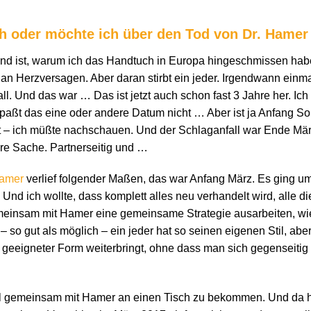
h oder möchte ich über den Tod von Dr. Hamer
nd ist, warum ich das Handtuch in Europa hingeschmissen habe.
 an Herzversagen. Aber daran stirbt ein jeder. Irgendwann einm
l. Und das war … Das ist jetzt auch schon fast 3 Jahre her. Ic
paßt das eine oder andere Datum nicht … Aber ist ja Anfang S
icht – ich müßte nachschauen. Und der Schlaganfall war Ende Mä
ere Sache. Partnerseitig und …
Hamer
verlief folgender Maßen, das war Anfang März. Es ging um
nd ich wollte, dass komplett alles neu verhandelt wird, alle d
meinsam mit Hamer eine gemeinsame Strategie ausarbeiten, w
– so gut als möglich – ein jeder hat so seinen eigenen Stil, aber
geeigneter Form weiterbringt, ohne dass man sich gegenseitig 
l gemeinsam mit Hamer an einen Tisch zu bekommen. Und da ha