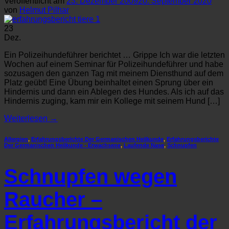
Veröffentlicht am
23. Dezember 2009
20. September 2020
von
Helmut Pilhar
23
Dez.
Ein Polizeihundeführer berichtet … Grippe Ich war die letzten
Wochen auf einem Seminar für Polizeihundeführer und habe
sozusagen den ganzen Tag mit meinem Diensthund auf dem
Platz geübt! Eine Übung beinhaltet einen Sprung über ein
Hindernis und dann ein Ablegen des Hundes. Als ich auf das
Hindernis zuging, kam mir ein Kollege mit seinem Hund […]
Weiterlesen
→
Allergien
,
Erfahrungsberichte Der Germanischen Heilkunde
,
Erfahrungsberichte
Der Germanischen Heilkunde - Erwachsene
,
Laufende Nase
,
Schnupfen
Schnupfen wegen
Raucher –
Erfahrungsbericht der