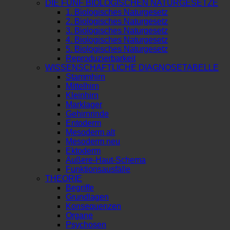
DIE FÜNF BIOLOGISCHEN NATURGESETZE
1. Biologisches Naturgesetz
2. Biologisches Naturgesetz
3. Biologisches Naturgesetz
4. Biologisches Naturgesetz
5. Biologisches Naturgesetz
Reproduzierbarkeit
WISSENSCHAFTLICHE DIAGNOSETABELLE
Stammhirn
Mittelhirn
Kleinhirn
Marklager
Gehirnrinde
Entoderm
Mesoderm alt
Mesoderm neu
Ektoderm
Äußere-Haut-Schema
Funktionsausfälle
THEORIE
Begriffe
Grundlagen
Konsequenzen
Organe
Psychosen