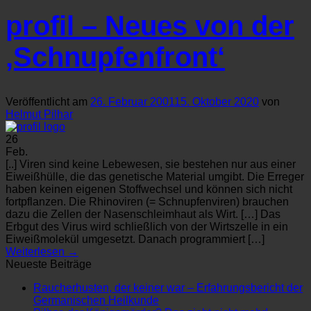
profil – Neues von der
‚Schnupfenfront‘
Veröffentlicht am
26. Februar 2001
15. Oktober 2020
von
Helmut Pilhar
26
Feb.
[..] Viren sind keine Lebewesen, sie bestehen nur aus einer
Eiweißhülle, die das genetische Material umgibt. Die Erreger
haben keinen eigenen Stoffwechsel und können sich nicht
fortpflanzen. Die Rhinoviren (= Schnupfenviren) brauchen
dazu die Zellen der Nasenschleimhaut als Wirt. […] Das
Erbgut des Virus wird schließlich von der Wirtszelle in ein
Eiweißmolekül umgesetzt. Danach programmiert […]
Weiterlesen
→
Neueste Beiträge
Raucherhusten, der keiner war – Erfahrungsbericht der
Germanischen Heilkunde