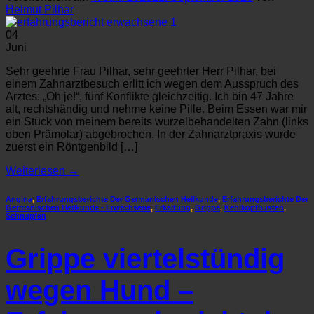
Helmut Pilhar
04
Juni
Sehr geehrte Frau Pilhar, sehr geehrter Herr Pilhar, bei
einem Zahnarztbesuch erlitt ich wegen dem Ausspruch des
Arztes: „Oh je!“, fünf Konflikte gleichzeitig. Ich bin 47 Jahre
alt, rechtshändig und nehme keine Pille. Beim Essen war mir
ein Stück von meinem bereits wurzelbehandelten Zahn (links
oben Prämolar) abgebrochen. In der Zahnarztpraxis wurde
zuerst ein Röntgenbild […]
Weiterlesen
→
Angina
,
Erfahrungsberichte Der Germanischen Heilkunde
,
Erfahrungsberichte Der
Germanischen Heilkunde - Erwachsene
,
Erkältung
,
Grippe
,
Kehlkopfhusten
,
Schnupfen
Grippe viertelstündig
wegen Hund –