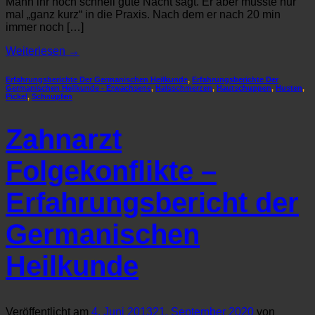
Mann ihr noch schnell gute Nacht sagt. Er aber musste nur
mal „ganz kurz“ in die Praxis. Nach dem er nach 20 min
immer noch […]
Weiterlesen
→
Erfahrungsberichte Der Germanischen Heilkunde
,
Erfahrungsberichte Der
Germanischen Heilkunde - Erwachsene
,
Halsschmerzen
,
Hautschuppen
,
Husten
,
Pickel
,
Schnupfen
Zahnarzt
Folgekonflikte –
Erfahrungsbericht der
Germanischen
Heilkunde
Veröffentlicht am
4. Juni 2013
21. September 2020
von