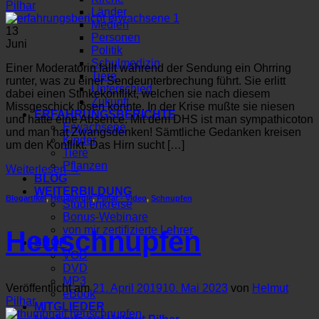
Pilhar
Länder
Medien
13
Personen
Juni
Politik
Schulmedizin
Einer Moderatorin fällt während der Sendung ein Ohrring
Tiere
runter, was zu einer Sendeunterbrechung führt. Sie erlitt
Unterschied
dabei einen Stinkekonflikt, welchen sie nach diesem
Zukunft
Missgeschick lösen konnte. In der Krise mußte sie niesen
ERFAHRUNGSBERICHTE
und hatte eine Absence. Mit dem DHS ist man sympathicoton
Erwachsene
und man hat Zwangsdenken! Sämtliche Gedanken kreisen
Kinder
um den Konflikt. Das Hirn sucht […]
Tiere
Pflanzen
Weiterlesen
→
BLOG
WEITERBILDUNG
Blogartikel
,
Heuallergie
,
Pilhar - Video
,
Schnupfen
Studienkreise
Bonus-Webinare
von mir zertifizierte Lehrer
Heuschnupfen
SHOP
VOD
DVD
MP3
Veröffentlicht am
21. April 2019
10. Mai 2023
von
Helmut
eBook
Pilhar
MITGLIEDER