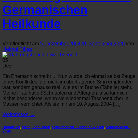
Germanischen
Heilkunde
Veröffentlicht am
5. Dezember 2004
20. September 2020
von
Helmut Pilhar
05
Dez.
Ein Ehemann schreibt … Nun wurde ich einmal selbst Zeuge
eines Konfliktes, der nicht im übertragenen Sinn empfunden
war, sondern genauso real, wie es im Buche (Tabelle) steht.
Meine Frau hat oft Schnupfen und Allergien, also für mich
nichts besonderes, wenn sie wieder mal Taschentücher in
Massen vernichtet. Als sie mir am 10. August 2004 […]
Weiterlesen
→
Blogartikel
,
Profil
,
Schnupfen
,
Schulmedizin - Ursachenwissen
,
Schulmedizin -
Virus