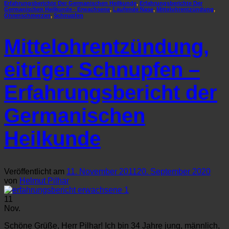
Erfahrungsberichte Der Germanischen Heilkunde
,
Erfahrungsberichte Der
Germanischen Heilkunde - Erwachsene
,
Laufende Nase
,
Mittelohrentzündung
,
Ohrenschmerzen
,
Schnupfen
Mittelohrentzündung,
eitriger Schnupfen –
Erfahrungsbericht der
Germanischen
Heilkunde
Veröffentlicht am
11. November 2011
20. September 2020
von
Helmut Pilhar
11
Nov.
Schöne Grüße, Herr Pilhar! Ich bin 34 Jahre jung, männlich,