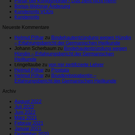
Pilhar, der Königsmörder? Das zieht nicht mehr!
Bonus-Webinar Änderung
Kundeninfo VODs
Kundeninfo
Neueste Kommentare
Helmut Pilhar
zu
Bindehautentzündung wegen Hündin
– Erfahrungsbericht der Germanischen Heilkunde
Johann Scherbaum
zu
Bindehautentzündung wegen
Hündin – Erfahrungsbericht der Germanischen
Heilkunde
t.ringeltaube
zu
von mir zertifizierte Lehrer
Helmut Pilhar
zu
Prostata
Helmut Pilhar
zu
Brustkrebspatientin –
Erfahrungsbericht der Germanischen Heilkunde
Archiv
August 2022
Juli 2022
Juni 2022
März 2021
Februar 2021
Januar 2021
Dezember 2020