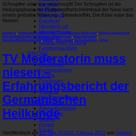
Schnupfen oder war verschnupft! Der Schnupfen ist die
Kleinhirn
Heilungsphase der Plattenepithelschleimhaut der Nase nach
Marklager
einem gelösten Witterung-, Stinkekonflikt. Die Krise wäre das
Gehirnrinde
Niesen.
Entoderm
Mesoderm alt
Mesoderm neu
Absence
,
Erfahrungsberichte Der Germanischen Heilkunde
,
Erfahrungsberichte
Der Germanischen Heilkunde - Erwachsene
,
Nase Verstopft
,
Ektoderm
Nasenschleimhautkrebs
,
Niesen
,
Schnupfen
,
Schulmedizin - Virus
Äußere-Haut-Schema
Funktionsausfälle
THEORIE
TV Moderatorin muss
Begriffe
Grundlagen
niesen –
Konsequenzen
Organe
Psychosen
Erfahrungsbericht der
SBSe
Therapie
Germanischen
Wesensmerkmale
HINTERGRUND
Alternativmedizin
Heilkunde
Deep State
Medien
Firmen
Kinder
Veröffentlicht am
13. Juni 2020
10. Februar 2021
von
Helmut
Kirche