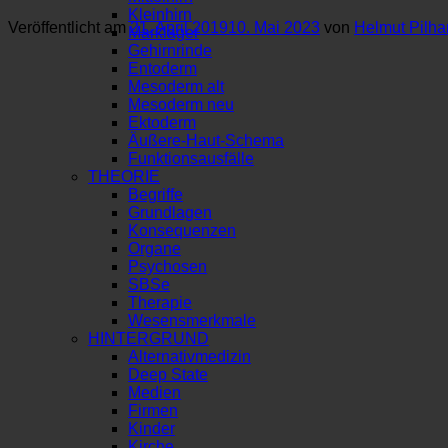
Kleinhirn
Veröffentlicht am
21. April 2019
10. Mai 2023
von
Helmut Pilha
Marklager
Gehirnrinde
Entoderm
Mesoderm alt
Mesoderm neu
Ektoderm
Äußere-Haut-Schema
Funktionsausfälle
THEORIE
Begriffe
Grundlagen
Konsequenzen
Organe
Psychosen
SBSe
Therapie
Wesensmerkmale
HINTERGRUND
Alternativmedizin
Deep State
Medien
Firmen
Kinder
Kirche