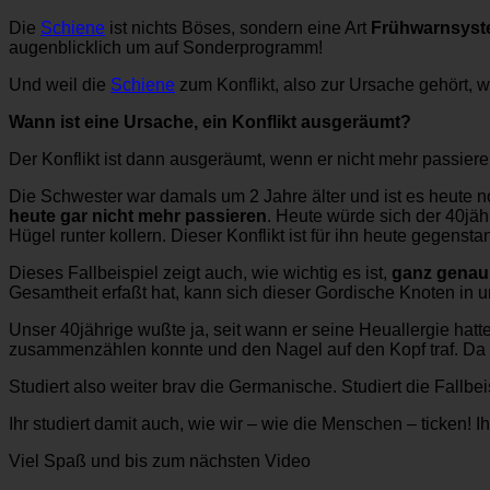
Die
Schiene
ist nichts Böses, sondern eine Art
Frühwarnsys
augenblicklich um auf Sonderprogramm!
Und weil die
Schiene
zum Konflikt, also zur Ursache gehört, w
Wann ist eine Ursache, ein Konflikt ausgeräumt?
Der Konflikt ist dann ausgeräumt, wenn er nicht mehr passie
Die Schwester war damals um 2 Jahre älter und ist es heute noc
heute gar nicht mehr passieren
. Heute würde sich der 40jäh
Hügel runter kollern. Dieser Konflikt ist für ihn heute gegenst
Dieses Fallbeispiel zeigt auch, wie wichtig es ist,
ganz genau 
Gesamtheit erfaßt hat, kann sich dieser Gordische Knoten in 
Unser 40jährige wußte ja, seit wann er seine Heuallergie hatt
zusammenzählen konnte und den Nagel auf den Kopf traf. Da
Studiert also weiter brav die Germanische. Studiert die Fallbe
Ihr studiert damit auch, wie wir – wie die Menschen – ticken! I
Viel Spaß und bis zum nächsten Video