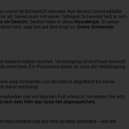
ur und er litt fürchterlich darunter. Aus diesem Grund befaßte
hre alt. Gemeinsam mit seiner 7jährigen Schwester ließ er sich
en im Gesicht
. Seither habe er diese
Heuallergie
. Er wisse
rzählen ließ, sagt ihm auf dem Kopf zu:
Deine Schwester
nd dadurch lebbar machen. Verdrängung ist durchaus sinnvoll!
ade erleichtert. Ein Phänomen dabei ist, dass die Verdrängung
iese eine Schwester und die liebt er abgöttisch bis heute.
s hat er verdrängt.
tiv empfunden und am falschen Fuß erwischt. Versetzen Sie sich
t sich sein Hirn das Gras mit abgespeichert.
im Hirn entsteht und das Hirn sichtbar verändert – wie mit