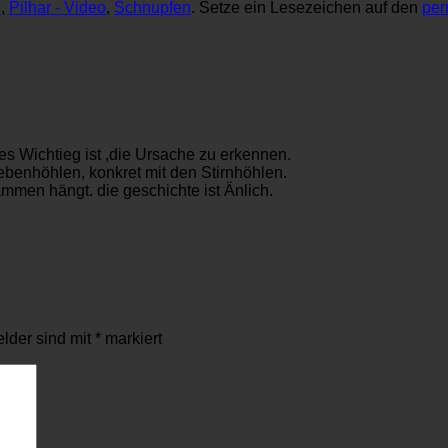
e
,
Pilhar - Video
,
Schnupfen
. Setze ein Lesezeichen auf den
per
es Wichtieg ist ,die Ursache zu erkennen.
benhöhlen, konkret mit den Stirnhöhlen.
men hängt. die geschichte ist Änlich.
elder sind mit
*
markiert