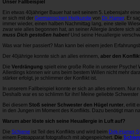
Unser Fallbeispiel
Ein etwas 40jähriger Bauer hat seit seinem 5. Lebensjahr eine br
er sich mit der
Germanischen Heilkunde
von
Dr. Hamer
. Er sa
immer wieder, einen halben Nachmittag lang, eine steile Wiese 
zwar wie alles begonnen hat, an seiner Allergie ändere sich ab
muss Dich gestoßen haben!
Und seine Heuallergie verschw
Was war hier passiert? Man kann bei einem jeden Erfahrungsb
Der 40jährige konnte sich an alles erinnern,
aber den Konflikt
Die
Verdrängung
spielt eine große Rolle in unserer Psyche!
Allerdings können wir uns beim bestem Willen nicht mehr daran
stärker erfolgt, je schlimmer der Konflikt ist.
In unserem Fallbeispiel konnte er sich an alles erinnern. Nur 
Deshalb war es so schlimm für ihn! Meine geliebte Schwester 
Bei diesem
Stoß seiner Schwester den Hügel runter
, erlit
in den Jungen im Moment des Konflikts. Dazu benötigt man na
Warum aber löste sich seine Heuallergie in Luft auf?
Die
Schiene
ist Teil des Konflikts und wird beim
Dirk-Hamer-
einem Fotoapparat fotografisch mit abgespeichert.
Die
Schie