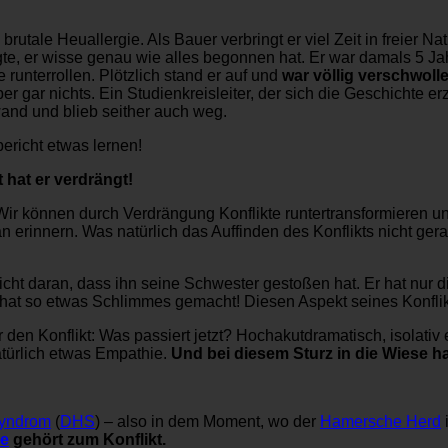
utale Heuallergie. Als Bauer verbringt er viel Zeit in freier Nat
gte, er wisse genau wie alles begonnen hat. Er war damals 5 Ja
runterrollen. Plötzlich stand er auf und
war völlig verschwoll
er gar nichts. Ein Studienkreisleiter, der sich die Geschichte e
and und blieb seither auch weg.
ericht etwas lernen!
 hat er verdrängt!
 Wir können durch Verdrängung Konflikte runtertransformieren u
 erinnern. Was natürlich das Auffinden des Konflikts nicht ger
nicht daran, dass ihn seine Schwester gestoßen hat. Er hat nur d
hat so etwas Schlimmes gemacht! Diesen Aspekt seines Konflikt
t er den Konflikt: Was passiert jetzt? Hochakutdramatisch, isola
türlich etwas Empathie.
Und bei diesem Sturz in die Wiese ha
Syndrom
(
DHS
) – also in dem Moment, wo der
Hamersche Herd
ne
gehört zum Konflikt.