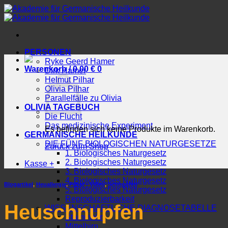
Zum
Inhalt
springen
PERSONEN
Ryke Geerd Hamer
Warenkorb /
0.00
€
0
Dirk Hamer
Helmut Pilhar
Olivia Pilhar
Parallelfälle zu Olivia
OLIVIA TAGEBUCH
Die Flucht
Das medizinische Experiment
Es befinden sich keine Produkte im Warenkorb.
GERMANISCHE HEILKUNDE
DIE FÜNF BIOLOGISCHEN NATURGESETZE
Zurück zum Shop
1. Biologisches Naturgesetz
2. Biologisches Naturgesetz
Kasse
+
3. Biologisches Naturgesetz
4. Biologisches Naturgesetz
Blogartikel
,
Heuallergie
,
Pilhar - Video
,
Schnupfen
5. Biologisches Naturgesetz
Reproduzierbarkeit
Heuschnupfen
WISSENSCHAFTLICHE DIAGNOSETABELLE
Stammhirn
Mittelhirn