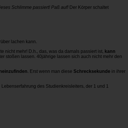
ieses Schlimme passiert! Paß auf!
Der Körper schaltet
rüber lachen kann.
te nicht mehr! D.h., das, was da damals passiert ist,
kann
er stoßen lassen. 40jährige lassen sich auch nicht mehr den
neinzufinden
. Erst wenn man diese
Schrecksekunde
in ihrer
e Lebenserfahrung des Studienkreisleiters, der 1 und 1