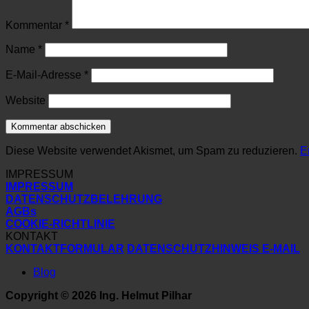
Kommentar
*
Name
*
E-Mail-Adresse
*
Website
Diese Website verwendet Akismet, um Spam zu reduzieren.
E
IMPRESSUM
IMPRESSUM
DATENSCHUTZBELEHRUNG
AGBs
COOKIE-RICHTLINIE
KONTAKT
KONTAKTFORMULAR
DATENSCHUTZHINWEIS E-MAIL
Blog
Copyright © 2026 Ing. Helmut Pilhar