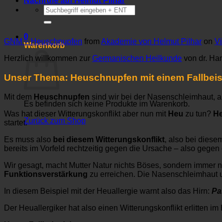
Nachrufe auf Helmut Pilhar
Suchen
nach:
0
GNM – Heuschnupfen
from
Akademie von Helmut Pilhar
on
V
Warenkorb
Herzlich willkommen zur
Germanischen Heilkunde
von dr. Ha
Unser Thema: Heuschnupfen mit einem Fallbeis
Mit dem
Heuschnupfen
sind wir bei der Nasenschleimhaut, a
Es befinden sich keine Produkte im Warenkorb.
Was hat dieser Witterungskonflikt aber nun mit
Heu
zu tun?
H
Zurück zum Shop
startet.
Es muss also
bei diesem Witterungskonflikt
, also bei diese
bereits im Vorfeld rechtzeitig gegen die Ursache – also gegen
Wir gesagt, macht Mutter Natur nichts Böses, sondern immer 
Funktionsverstärkung
zu erreichen. Die Nasenschleimhaut 
In diesem Beispiel mit der Heuallergie warnt also das Hirn:
Pa
Der Heuallergiker hat also einen Witterungskonflikt erlitten im