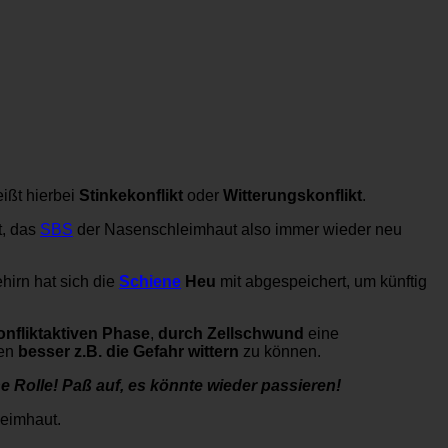
ißt hierbei
Stinkekonflikt
oder
Witterungskonflikt
.
t, das
SBS
der Nasenschleimhaut also immer wieder neu
irn hat sich die
Schiene
Heu
mit abgespeichert, um künftig
onfliktaktiven Phase
,
durch Zellschwund
eine
ben
besser z.B. die Gefahr wittern
zu können.
ne Rolle! Paß auf, es könnte wieder passieren!
leimhaut.