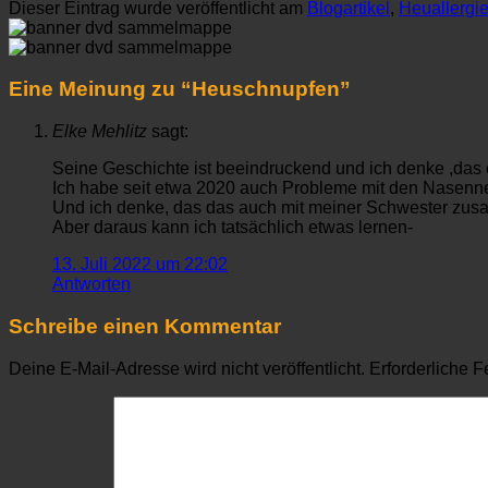
Dieser Eintrag wurde veröffentlicht am
Blogartikel
,
Heuallergi
Eine Meinung zu “
Heuschnupfen
”
Elke Mehlitz
sagt:
Seine Geschichte ist beeindruckend und ich denke ,das 
Ich habe seit etwa 2020 auch Probleme mit den Nasenne
Und ich denke, das das auch mit meiner Schwester zusam
Aber daraus kann ich tatsächlich etwas lernen-
13. Juli 2022 um 22:02
Antworten
Schreibe einen Kommentar
Deine E-Mail-Adresse wird nicht veröffentlicht.
Erforderliche F