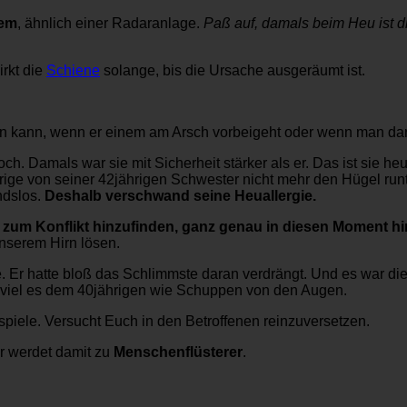
tem
, ähnlich einer Radaranlage.
Paß auf, damals beim Heu ist d
irkt die
Schiene
solange, bis die Ursache ausgeräumt ist.
ren kann, wenn er einem am Arsch vorbeigeht oder wenn man da
h. Damals war sie mit Sicherheit stärker als er. Das ist sie heu
rige von seiner 42jährigen Schwester nicht mehr den Hügel runt
andslos.
Deshalb verschwand seine Heuallergie.
zum Konflikt hinzufinden, ganz genau in diesen Moment hi
unserem Hirn lösen.
e. Er hatte bloß das Schlimmste daran verdrängt. Und es war di
 viel es dem 40jährigen wie Schuppen von den Augen.
ispiele. Versucht Euch in den Betroffenen reinzuversetzen.
hr werdet damit zu
Menschenflüsterer
.