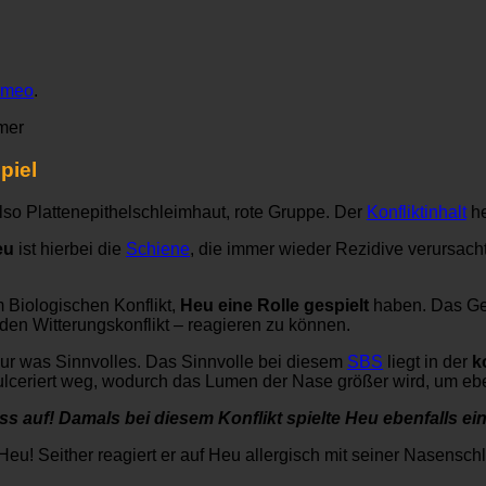
imeo
.
mer
piel
lso Plattenepithelschleimhaut, rote Gruppe. Der
Konfliktinhalt
he
eu
ist hierbei die
Schiene
, die immer wieder Rezidive verursach
m Biologischen Konflikt,
Heu eine Rolle gespielt
haben. Das Geh
 den Witterungskonflikt – reagieren zu können.
nur was Sinnvolles. Das Sinnvolle bei diesem
SBS
liegt in der
k
ulceriert weg, wodurch das Lumen der Nase größer wird, um e
ss auf! Damals bei diesem Konflikt spielte Heu ebenfalls ei
 Heu! Seither reagiert er auf Heu allergisch mit seiner Nasensch