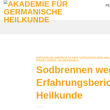
Zum
P
Inhalt
springen
ERFAHRUNGSBERICHTE DER GERMANISCHEN HEI
ERWACHSENE
,
SODBRENNEN
Sodbrennen weg
Erfahrungsberi
Heilkunde