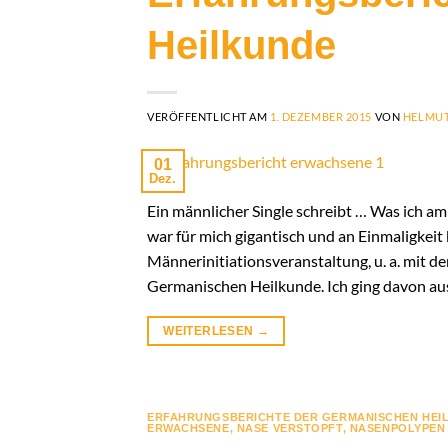
Heilkunde
VERÖFFENTLICHT AM
1. DEZEMBER 2015
VON
HELMUT
01
Dez.
Ein männlicher Single schreibt … Was ich a
war für mich gigantisch und an Einmaligkei
Männerinitiationsveranstaltung, u. a. mit 
Germanischen Heilkunde. Ich ging davon aus
WEITERLESEN
→
ERFAHRUNGSBERICHTE DER GERMANISCHEN HEI
ERWACHSENE
,
NASE VERSTOPFT
,
NASENPOLYPEN