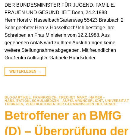
DER BUNDESMINISTER FÜR JUGEND, FAMILIE,
FRAUEN UND GESUNDHEIT Bonn, 24.2.1988
HerrnHorst v. HasselbachGartenweg 55423 Braubach 2
Sehr geehrter Herr v. Hasselbach! Ich bestätige Ihre
Schreiben an Frau Ministerin vom 12.2.1988. Aus
gegebenen Anlaß wird zu Ihren Ausführungen keine
weitere Stellungnahme abgegeben. Mit freundlichen
GrüßenIm AuftragDr. Gabriele Hundsdörfer
WEITERLESEN
→
BLOGARTIKEL
,
FRANKREICH
,
FRECHET MARC
,
HAMER -
HABILITATION
,
SCHULMEDIZIN - AUFKLÄRUNGSFLICHT
,
UNIVERSITÄT
TÜBINGEN
,
VERIFIKATIONEN DER GERMANISCHEN HEILKUNDE
Betroffener an BMfG
(D) – Überprüfung der