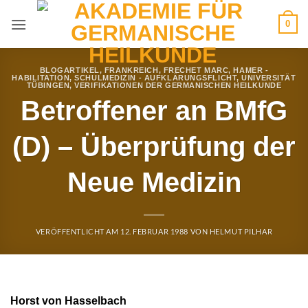
Zum
0
Inhalt
springen
BLOGARTIKEL
,
FRANKREICH
,
FRECHET MARC
,
HAMER -
HABILITATION
,
SCHULMEDIZIN - AUFKLÄRUNGSFLICHT
,
UNIVERSITÄT
TÜBINGEN
,
VERIFIKATIONEN DER GERMANISCHEN HEILKUNDE
Betroffener an BMfG
(D) – Überprüfung der
Neue Medizin
VERÖFFENTLICHT AM
12. FEBRUAR 1988
VON
HELMUT PILHAR
Horst von Hasselbach