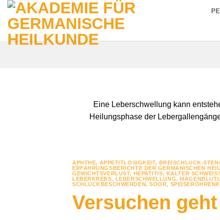
Zum
P
Inhalt
springen
Eine Leberschwellung kann entstehe
Heilungsphase der Lebergallengänge (
APHTHE
,
APPETITLOSIGKEIT
,
BREISCHLUCK-STEN
ERFAHRUNGSBERICHTE DER GERMANISCHEN HEI
GEWICHTSVERLUST
,
HEPATITIS
,
KALTER SCHWEI
LEBERKREBS
,
LEBERSCHWELLUNG
,
MAGENBLUT
SCHLUCKBESCHWERDEN
,
SOOR
,
SPEISERÖHREN
Versuchen geht 