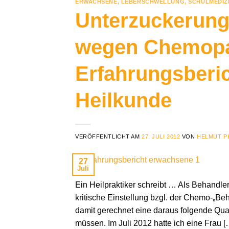
ERWACHSENE
,
LEBERSCHWELLUNG
,
SCHULMEDIZ
Unterzuckerung
wegen Chemopat
Erfahrungsberi
Heilkunde
VERÖFFENTLICHT AM
27. JULI 2012
VON
HELMUT P
27
Juli
Ein Heilpraktiker schreibt … Als Behandle
kritische Einstellung bzgl. der Chemo-„Be
damit gerechnet eine daraus folgende Qual 
müssen. Im Juli 2012 hatte ich eine Frau [