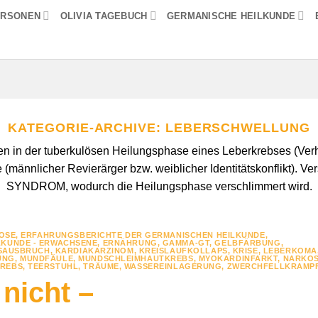
ERSONEN
OLIVIA TAGEBUCH
GERMANISCHE HEILKUNDE
KATEGORIE-ARCHIVE:
LEBERSCHWELLUNG
n in der tuberkulösen Heilungsphase eines Leberkrebses (Verhu
männlicher Revierärger bzw. weiblicher Identitätskonflikt). Ver
SYNDROM, wodurch die Heilungsphase verschlimmert wird.
OSE
,
ERFAHRUNGSBERICHTE DER GERMANISCHEN HEILKUNDE
,
LKUNDE - ERWACHSENE
,
ERNÄHRUNG
,
GAMMA-GT
,
GELBFÄRBUNG
,
SSAUSBRUCH
,
KARDIAKARZINOM
,
KREISLAUFKOLLAPS
,
KRISE
,
LEBERKOMA
UNG
,
MUNDFÄULE
,
MUNDSCHLEIMHAUTKREBS
,
MYOKARDINFARKT
,
NARKO
KREBS
,
TEERSTUHL
,
TRÄUME
,
WASSEREINLAGERUNG
,
ZWERCHFELLKRAMP
nicht –