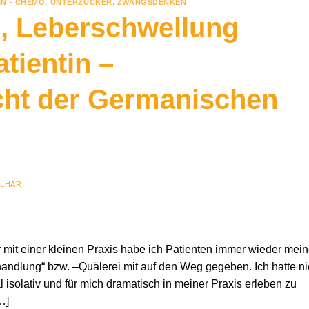
IN - CHEMO
,
UNTERZUCKER
,
ZWANGSDENKEN
, Leberschwellung
ientin –
cht der Germanischen
ILHAR
r mit einer kleinen Praxis habe ich Patienten immer wieder mei
handlung“ bzw. –Quälerei mit auf den Weg gegeben. Ich hatte ni
isolativ und für mich dramatisch in meiner Praxis erleben zu
…]