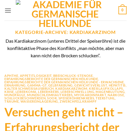
Zum
0
Inhalt
springen
KATEGORIE-ARCHIVE:
KARDIAKARZINOM
Das Kardiakarzinom (unteres Drittel der Speiseröhre) ist die
konfliktaktive Phase des Konflikts „man möchte, aber man
kann nicht den Brocken schlucken“.
APHTHE
,
APPETITLOSIGKEIT
,
BREISCHLUCK-STENOSE
,
ERFAHRUNGSBERICHTE DER GERMANISCHEN HEILKUNDE
,
ERFAHRUNGSBERICHTE DER GERMANISCHEN HEILKUNDE - ERWACHSENE
,
ERNÄHRUNG
,
GAMMA-GT
,
GELBFÄRBUNG
,
GEWICHTSVERLUST
,
HEPATITIS
,
KALTER SCHWEISSAUSBRUCH
,
KARDIAKARZINOM
,
KREISLAUFKOLLAPS
,
KRISE
,
LEBERKOMA
,
LEBERKREBS
,
LEBERSCHWELLUNG
,
MAGENBLUTUNG
,
MUNDFÄULE
,
MUNDSCHLEIMHAUTKREBS
,
MYOKARDINFARKT
,
NARKOSE
,
SCHLUCKBESCHWERDEN
,
SOOR
,
SPEISERÖHRENKREBS
,
TEERSTUHL
,
TRÄUME
,
WASSEREINLAGERUNG
,
ZWERCHFELLKRAMPF
Versuchen geht nicht –
Erfahrungsbericht der