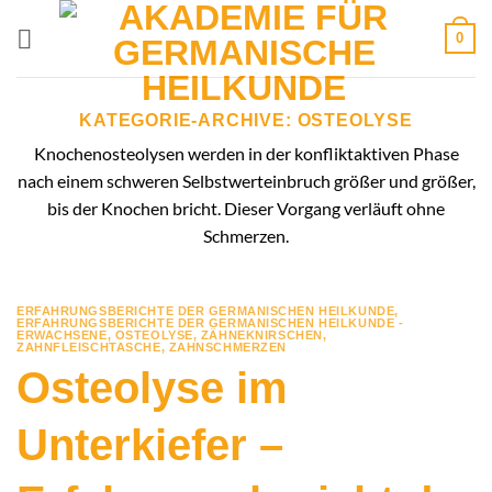
Zum
0
Inhalt
springen
KATEGORIE-ARCHIVE:
OSTEOLYSE
Knochenosteolysen werden in der konfliktaktiven Phase
nach einem schweren Selbstwerteinbruch größer und größer,
bis der Knochen bricht. Dieser Vorgang verläuft ohne
Schmerzen.
ERFAHRUNGSBERICHTE DER GERMANISCHEN HEILKUNDE
,
ERFAHRUNGSBERICHTE DER GERMANISCHEN HEILKUNDE -
ERWACHSENE
,
OSTEOLYSE
,
ZÄHNEKNIRSCHEN
,
ZAHNFLEISCHTASCHE
,
ZAHNSCHMERZEN
Osteolyse im
Unterkiefer –