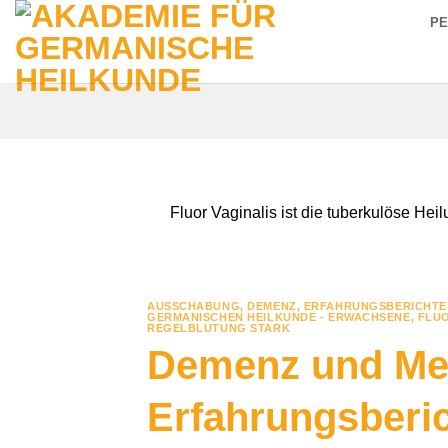
Zum
P
Inhalt
springen
Fluor Vaginalis ist die tuberkulöse He
AUSSCHABUNG
,
DEMENZ
,
ERFAHRUNGSBERICHTE
GERMANISCHEN HEILKUNDE - ERWACHSENE
,
FLUO
REGELBLUTUNG STARK
Demenz und Me
Erfahrungsberi