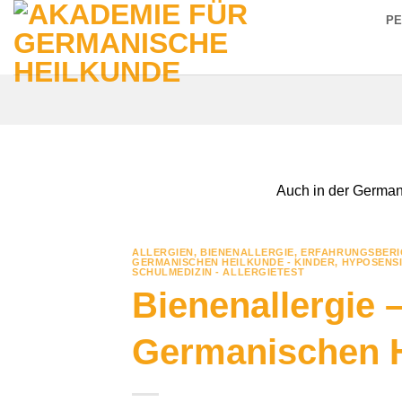
Zum
P
Inhalt
springen
Auch in der German
ALLERGIEN
,
BIENENALLERGIE
,
ERFAHRUNGSBERI
GERMANISCHEN HEILKUNDE - KINDER
,
HYPOSENSI
SCHULMEDIZIN - ALLERGIETEST
Bienenallergie 
Germanischen 