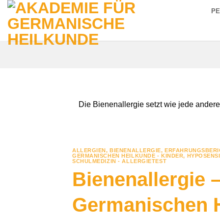
Zum
P
Inhalt
springen
Die Bienenallergie setzt wie jede andere
ALLERGIEN
,
BIENENALLERGIE
,
ERFAHRUNGSBERI
GERMANISCHEN HEILKUNDE - KINDER
,
HYPOSENSI
SCHULMEDIZIN - ALLERGIETEST
Bienenallergie 
Germanischen 