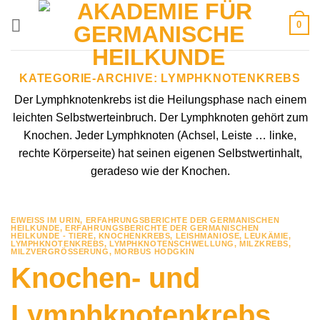
Zum
0
Inhalt
springen
KATEGORIE-ARCHIVE:
LYMPHKNOTENKREBS
Der Lymphknotenkrebs ist die Heilungsphase nach einem
leichten Selbstwerteinbruch. Der Lymphknoten gehört zum
Knochen. Jeder Lymphknoten (Achsel, Leiste … linke,
rechte Körperseite) hat seinen eigenen Selbstwertinhalt,
geradeso wie der Knochen.
EIWEISS IM URIN
,
ERFAHRUNGSBERICHTE DER GERMANISCHEN
HEILKUNDE
,
ERFAHRUNGSBERICHTE DER GERMANISCHEN
HEILKUNDE - TIERE
,
KNOCHENKREBS
,
LEISHMANIOSE
,
LEUKÄMIE
,
LYMPHKNOTENKREBS
,
LYMPHKNOTENSCHWELLUNG
,
MILZKREBS
,
MILZVERGRÖSSERUNG
,
MORBUS HODGKIN
Knochen- und
Lymphknotenkrebs