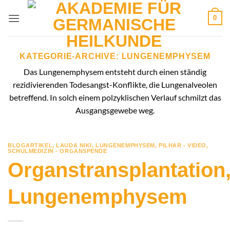
Zum
0
Inhalt
springen
KATEGORIE-ARCHIVE:
LUNGENEMPHYSEM
Das Lungenemphysem entsteht durch einen ständig
rezidivierenden Todesangst-Konflikte, die Lungenalveolen
betreffend. In solch einem polzyklischen Verlauf schmilzt das
Ausgangsgewebe weg.
BLOGARTIKEL
,
LAUDA NIKI
,
LUNGENEMPHYSEM
,
PILHAR - VIDEO
,
SCHULMEDIZIN - ORGANSPENDE
Organstransplantation
Lungenemphysem