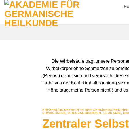
Zum
P
Inhalt
springen
Die Wirbelsäule trägt unsere Personen
Wirbelkörper ohne Schmerzen zu bereiten
(Periost) dehnt sich und verursacht dies
färbt sich der Konfliktinhalt Richtung se
Höhe taugt meine Person nicht“) und es 
ERFAHRUNGSBERICHTE DER GERMANISCHEN HEI
ERWACHSENE
,
KREUZSCHMERZEN
,
LEUKÄMIE
,
MA
Zentraler Selbs