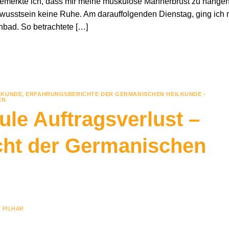
 bemerkte ich, dass mir meine muskulöse Männerbrust zu hänge
ewusstsein keine Ruhe. Am darauffolgenden Dienstag, ging ich 
bad. So betrachtete […]
LKUNDE
,
ERFAHRUNGSBERICHTE DER GERMANISCHEN HEILKUNDE -
EN
le Auftragsverlust –
cht der Germanischen
 PILHAR