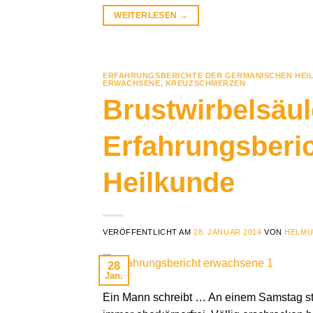
WEITERLESEN
→
ERFAHRUNGSBERICHTE DER GERMANISCHEN HEI
ERWACHSENE
,
KREUZSCHMERZEN
Brustwirbelsäu
Erfahrungsberi
Heilkunde
VERÖFFENTLICHT AM
28. JANUAR 2014
VON
HELMU
28
Jan.
Ein Mann schreibt … An einem Samstag sta