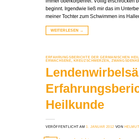
immer oberkörperfrei. Völlig erschrocken
beginnt. Irgendwie ließ mir das im Unterb
meiner Tochter zum Schwimmen ins Hallen
WEITERLESEN
→
ERFAHRUNGSBERICHTE DER GERMANISCHEN HEI
ERWACHSENE
,
KREUZSCHMERZEN
,
ZWANGSDENK
Lendenwirbelsäu
Erfahrungsberi
Heilkunde
VERÖFFENTLICHT AM
1. JANUAR 2012
VON
HELMUT