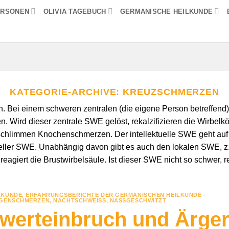
ERSONEN
OLIVIA TAGEBUCH
GERMANISCHE HEILKUNDE
KATEGORIE-ARCHIVE:
KREUZSCHMERZEN
. Bei einem schweren zentralen (die eigene Person betreffend)
. Wird dieser zentrale SWE gelöst, rekalzifizieren die Wirbel
e schlimmen Knochenschmerzen. Der intellektuelle SWE geht au
xueller SWE. Unabhängig davon gibt es auch den lokalen SWE, z.
reagiert die Brustwirbelsäule. Ist dieser SWE nicht so schwer, 
LKUNDE
,
ERFAHRUNGSBERICHTE DER GERMANISCHEN HEILKUNDE -
GENSCHMERZEN
,
NACHTSCHWEISS
,
NASSGESCHWITZT
twerteinbruch und Ärge