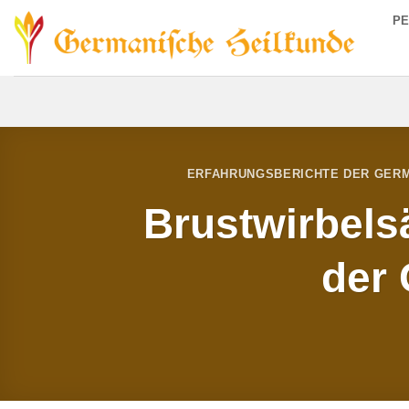
Zum
P
Inhalt
springen
ERFAHRUNGSBERICHTE DER GERM
Brustwirbels
der