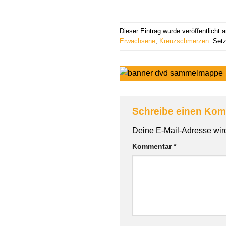
Dieser Eintrag wurde veröffentlicht
Erwachsene
,
Kreuzschmerzen
. Set
Schreibe einen Ko
Alternative:
Deine E-Mail-Adresse wird 
Kommentar
*