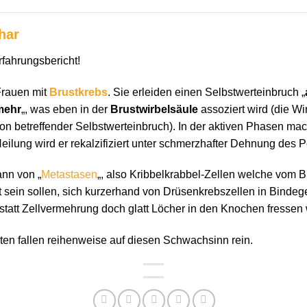
har
fahrungsbericht!
Frauen mit
Brustkrebs
. Sie erleiden einen Selbstwerteinbruch „
mehr
„, was eben in der
Brustwirbelsäule
assoziert wird (die Wi
son betreffender Selbstwerteinbruch). In der aktiven Phasen m
 Heilung wird er rekalzifiziert unter schmerzhafter Dehnung des P
ann von „
Metastasen
„, also Kribbelkrabbel-Zellen welche vom
 sein sollen, sich kurzerhand von Drüsenkrebszellen in Binde
tatt Zellvermehrung doch glatt Löcher in den Knochen fressen
en fallen reihenweise auf diesen Schwachsinn rein.