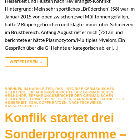
Heiserkeit und Husten nach Revierangst-Konflikt
Hintergrund: Mein sehr sportliches „Brüderchen“ (58) war im
Januar 2015 von oben zwischen zwei Mülltonnen gefallen,
hatte 2 Rippen gebrochen und klagte immer über Schmerzen
im Brustbereich. Anfang August rief er mich (72) an und
berichtete er hätte Plasmozytom/Multiples Myelom. Ein
Gespräch über die GH lehnte er kategorisch ab, er […]
WEITERLESEN
→
BRENNEN IM HARNLEITER
,
DHS - BEGRIFF GERMANISCHEN
HEILKUNDE
,
ERFAHRUNGSBERICHTE DER GERMANISCHEN
HEILKUNDE
,
ERFAHRUNGSBERICHTE DER GERMANISCHEN
HEILKUNDE - ERWACHSENE
,
FIEBER
,
HARNDRANG
,
HARNLEITER
,
HEISERKEIT
,
KEHLKOPFKRATZEN
,
NACHTSCHWEISS
,
NASSGESCHWITZT
Konflik startet drei
Sonderprogramme –