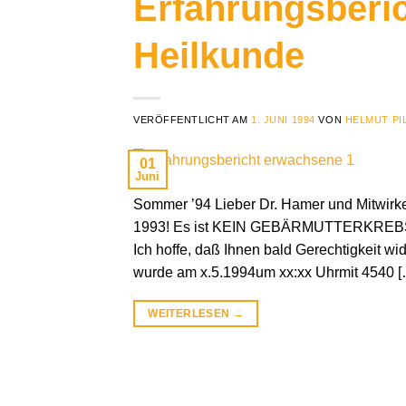
Erfahrungsberi
Heilkunde
VERÖFFENTLICHT AM
1. JUNI 1994
VON
HELMUT PI
01
Juni
Sommer ’94 Lieber Dr. Hamer und Mitwirk
1993! Es ist KEIN GEBÄRMUTTERKREBS me
Ich hoffe, daß Ihnen bald Gerechtigkeit wid
wurde am x.5.1994um xx:xx Uhrmit 4540 [
WEITERLESEN
→