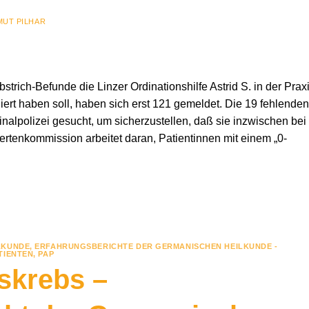
MUT PILHAR
trich-Befunde die Linzer Ordinationshilfe Astrid S. in der Prax
rt haben soll, haben sich erst 121 gemeldet. Die 19 fehlenden
minalpolizei gesucht, um sicherzustellen, daß sie inzwischen bei
rtenkommission arbeitet daran, Patientinnen mit einem „0-
LKUNDE
,
ERFAHRUNGSBERICHTE DER GERMANISCHEN HEILKUNDE -
TIENTEN
,
PAP
skrebs –