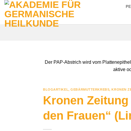
Zum
P
Inhalt
springen
Der PAP-Abstrich wird vom Plattenepithe
aktive o
BLOGARTIKEL
,
GEBÄRMUTTERKREBS
,
KRONEN Z
Kronen Zeitung –
den Frauen“ (L