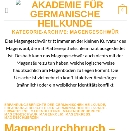
Zum
0
Inhalt
springen
KATEGORIE-ARCHIVE:
MAGENGESCHWÜR
Das Magengeschwür tritt immer an der kleinen Kurvatur des
Magens auf, die mit Plattenepithelschleimhaut ausgekleidet
ist. Deshalb kann das Magengeschwür auch nichts mit der
Magensäure zu tun haben, welche logischerweise
hauptsächlich am Magenboden zu liegen kommt. Die
Ursache ist vielmehr ein konfliktaktiver Revierärger
(männlich) oder ein weiblicher Identitätskonflikt.
ERFAHRUNGSBERICHTE DER GERMANISCHEN HEILKUNDE
,
ERFAHRUNGSBERICHTE DER GERMANISCHEN HEILKUNDE -
ERWACHSENE
,
MAGENBLUTUNG
,
MAGENDURCHBRUCH
,
MAGENGESCHWÜR
,
MAGENKOLIK
,
MAGENKREBS
,
MAGENSCHMERZEN
Magendurchbruch –