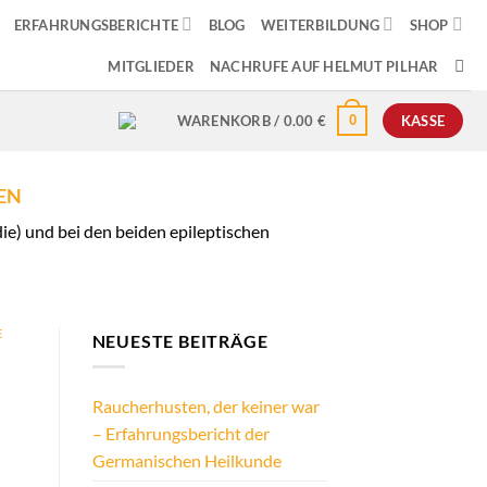
ERFAHRUNGSBERICHTE
BLOG
WEITERBILDUNG
SHOP
MITGLIEDER
NACHRUFE AUF HELMUT PILHAR
0
WARENKORB /
0.00
€
KASSE
EN
e) und bei den beiden epileptischen
E
NEUESTE BEITRÄGE
Raucherhusten, der keiner war
– Erfahrungsbericht der
Germanischen Heilkunde