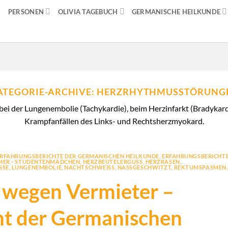
PERSONEN
OLIVIA TAGEBUCH
GERMANISCHE HEILKUNDE
ATEGORIE-ARCHIVE:
HERZRHYTHMUSSTÖRUNG
i der Lungenembolie (Tachykardie), beim Herzinfarkt (Bradykardi
Krampfanfällen des Links- und Rechtsherzmyokard.
RFAHRUNGSBERICHTE DER GERMANISCHEN HEILKUNDE
,
ERFAHRUNGSBERICHT
MER - STUDENTENMÄDCHEN
,
HERZBEUTELERGUSS
,
HERZRASEN
,
SE
,
LUNGENEMBOLIE
,
NACHTSCHWEISS
,
NASSGESCHWITZT
,
REKTUMSPASMEN
,
wegen Vermieter –
ht der Germanischen