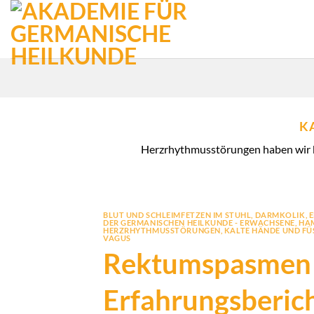
Zum
Inhalt
springen
K
Herzrhythmusstörungen haben wir be
BLUT UND SCHLEIMFETZEN IM STUHL
,
DARMKOLIK
,
E
DER GERMANISCHEN HEILKUNDE - ERWACHSENE
,
HA
HERZRHYTHMUSSTÖRUNGEN
,
KALTE HÄNDE UND FÜS
VAGUS
Rektumspasmen 
Erfahrungsberic