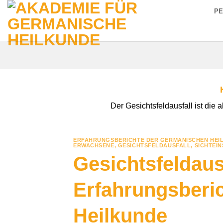
Zum
P
Inhalt
springen
Der Gesichtsfeldausfall ist die
ERFAHRUNGSBERICHTE DER GERMANISCHEN HEI
ERWACHSENE
,
GESICHTSFELDAUSFALL
,
SICHTEI
Gesichtsfeldaus
Erfahrungsberi
Heilkunde