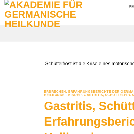
Zum
P
Inhalt
springen
Schüttelfrost ist die Krise eines motorisc
ERBRECHEN
,
ERFAHRUNGSBERICHTE DER GERMA
HEILKUNDE - KINDER
,
GASTRITIS
,
SCHÜTTELFROS
Gastritis, Schüt
Erfahrungsberi