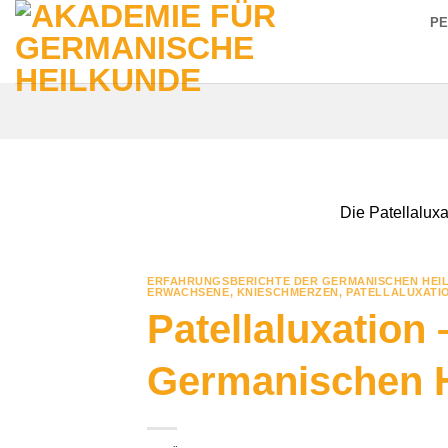
Zum
P
Inhalt
springen
Die Patellaluxa
ERFAHRUNGSBERICHTE DER GERMANISCHEN HEI
ERWACHSENE
,
KNIESCHMERZEN
,
PATELLALUXATI
Patellaluxation
Germanischen 