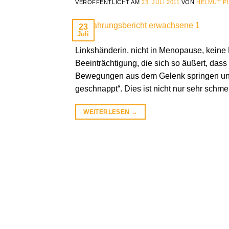
VERÖFFENTLICHT AM
23. JULI 2011
VON
HELMUT P
23
Juli
Linkshänderin, nicht in Menopause, keine P
Beeinträchtigung, die sich so äußert, da
Bewegungen aus dem Gelenk springen und 
geschnappt“. Dies ist nicht nur sehr schmer
WEITERLESEN
→