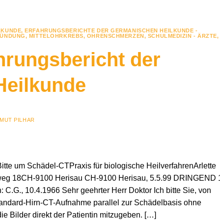
LKUNDE
,
ERFAHRUNGSBERICHTE DER GERMANISCHEN HEILKUNDE -
ZÜNDUNG
,
MITTELOHRKREBS
,
OHRENSCHMERZEN
,
SCHULMEDIZIN - ÄRZTE
,
ahrungsbericht der
Heilkunde
MUT PILHAR
itte um Schädel-CTPraxis für biologische HeilverfahrenArlette
enweg 18CH-9100 Herisau CH-9100 Herisau, 5.5.99 DRINGEND 
: C.G., 10.4.1966 Sehr geehrter Herr Doktor Ich bitte Sie, von
tandard-Hirn-CT-Aufnahme parallel zur Schädelbasis ohne
ie Bilder direkt der Patientin mitzugeben. […]