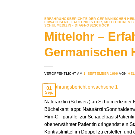
ERFAHRUNGSBERICHTE DER GERMANISCHEN HEI
ERWACHSENE
,
LAUFENDES OHR
,
MITTELOHRENT
SCHULMEDIZIN - DIAGNOSESCHOCK
Mittelohr – Erf
Germanischen 
VERÖFFENTLICHT AM
1. SEPTEMBER 1999
VON
HEL
01
Sep.
Naturärztin (Schweiz) an Schulmediziner B
Büchelkant. appr. NaturärztinSonnhald
Hirn-CT parallel zur SchädelbasisPatientin
obenerwähnter Patientin dringendst ein S
Kontrastmittel im Doppel zu erstellen und d