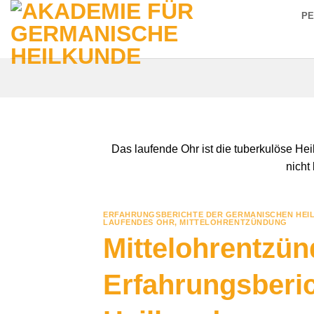
Zum
P
Inhalt
springen
Das laufende Ohr ist die tuberkulöse Hei
nicht
ERFAHRUNGSBERICHTE DER GERMANISCHEN HEI
LAUFENDES OHR
,
MITTELOHRENTZÜNDUNG
Mittelohrentzü
Erfahrungsberi