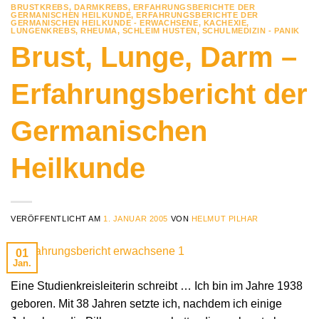
BRUSTKREBS
,
DARMKREBS
,
ERFAHRUNGSBERICHTE DER
GERMANISCHEN HEILKUNDE
,
ERFAHRUNGSBERICHTE DER
GERMANISCHEN HEILKUNDE - ERWACHSENE
,
KACHEXIE
,
LUNGENKREBS
,
RHEUMA
,
SCHLEIM HUSTEN
,
SCHULMEDIZIN - PANIK
Brust, Lunge, Darm –
Erfahrungsbericht der
Germanischen
Heilkunde
VERÖFFENTLICHT AM
1. JANUAR 2005
VON
HELMUT PILHAR
01
Jan.
Eine Studienkreisleiterin schreibt … Ich bin im Jahre 1938
geboren. Mit 38 Jahren setzte ich, nachdem ich einige