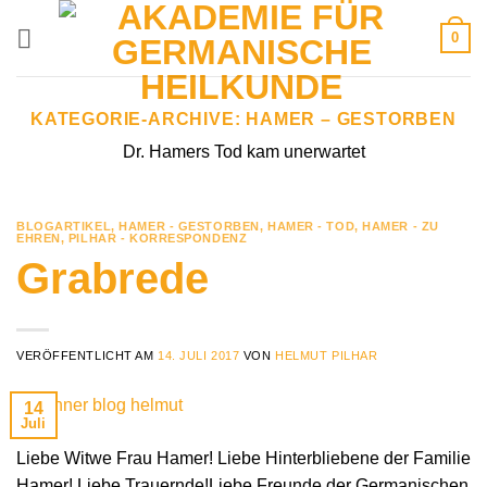
Zum
0
Inhalt
springen
KATEGORIE-ARCHIVE:
HAMER – GESTORBEN
Dr. Hamers Tod kam unerwartet
BLOGARTIKEL
,
HAMER - GESTORBEN
,
HAMER - TOD
,
HAMER - ZU
EHREN
,
PILHAR - KORRESPONDENZ
Grabrede
VERÖFFENTLICHT AM
14. JULI 2017
VON
HELMUT PILHAR
14
Juli
Liebe Witwe Frau Hamer! Liebe Hinterbliebene der Familie
Hamer! Liebe Trauernde!Liebe Freunde der Germanischen