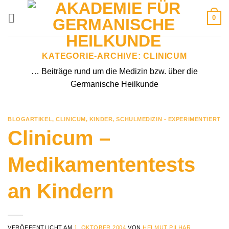
Zum
0
Inhalt
springen
KATEGORIE-ARCHIVE:
CLINICUM
… Beiträge rund um die Medizin bzw. über die
Germanische Heilkunde
BLOGARTIKEL
,
CLINICUM
,
KINDER
,
SCHULMEDIZIN - EXPERIMENTIERT
Clinicum –
Medikamententests
an Kindern
VERÖFFENTLICHT AM
1. OKTOBER 2004
VON
HELMUT PILHAR