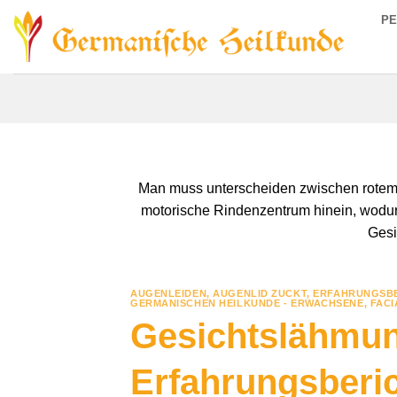
Zum
P
Inhalt
springen
Man muss unterscheiden zwischen rotem 
motorische Rindenzentrum hinein, wodurch
Gesi
AUGENLEIDEN
,
AUGENLID ZUCKT
,
ERFAHRUNGSBE
GERMANISCHEN HEILKUNDE - ERWACHSENE
,
FACI
Gesichtslähmun
Erfahrungsberi