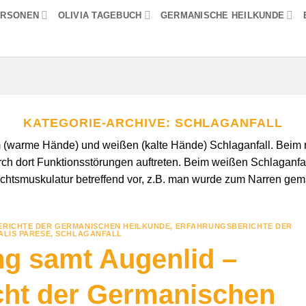
ERSONEN
OLIVIA TAGEBUCH
GERMANISCHE HEILKUNDE
KATEGORIE-ARCHIVE:
SCHLAGANFALL
(warme Hände) und weißen (kalte Hände) Schlaganfall. Beim ro
 dort Funktionsstörungen auftreten. Beim weißen Schlaganfall l
chtsmuskulatur betreffend vor, z.B. man wurde zum Narren gem
RICHTE DER GERMANISCHEN HEILKUNDE
,
ERFAHRUNGSBERICHTE DER
ALIS PARESE
,
SCHLAGANFALL
g samt Augenlid –
cht der Germanischen