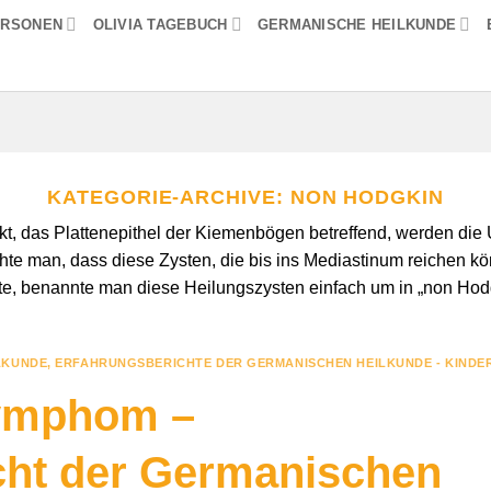
ERSONEN
OLIVIA TAGEBUCH
GERMANISCHE HEILKUNDE
KATEGORIE-ARCHIVE:
NON HODGKIN
t, das Plattenepithel der Kiemenbögen betreffend, werden die 
hte man, dass diese Zysten, die bis ins Mediastinum reichen 
te, benannte man diese Heilungszysten einfach um in „non Hod
LKUNDE
,
ERFAHRUNGSBERICHTE DER GERMANISCHEN HEILKUNDE - KINDE
ymphom –
cht der Germanischen