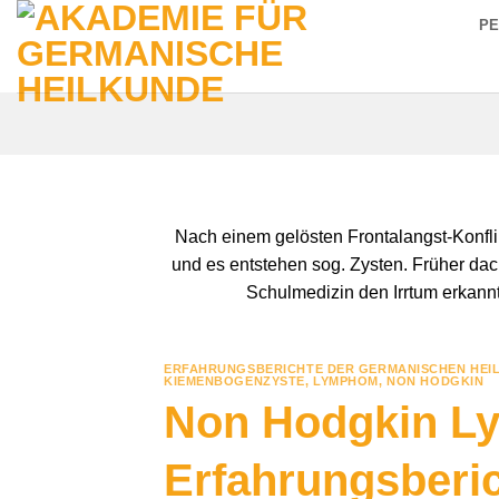
Zum
P
Inhalt
springen
Nach einem gelösten Frontalangst-Konflik
und es entstehen sog. Zysten. Früher dac
Schulmedizin den Irrtum erkann
ERFAHRUNGSBERICHTE DER GERMANISCHEN HEI
KIEMENBOGENZYSTE
,
LYMPHOM
,
NON HODGKIN
Non Hodgkin L
Erfahrungsberi