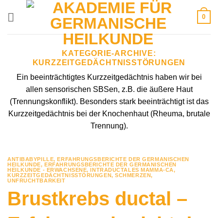
Zum
0
Inhalt
springen
KATEGORIE-ARCHIVE:
KURZZEITGEDÄCHTNISSTÖRUNGEN
Ein beeinträchtigtes Kurzzeitgedächtnis haben wir bei
allen sensorischen SBSen, z.B. die äußere Haut
(Trennungskonflikt). Besonders stark beeinträchtigt ist das
Kurzzeitgedächtnis bei der Knochenhaut (Rheuma, brutale
Trennung).
ANTIBABYPILLE
,
ERFAHRUNGSBERICHTE DER GERMANISCHEN
HEILKUNDE
,
ERFAHRUNGSBERICHTE DER GERMANISCHEN
HEILKUNDE - ERWACHSENE
,
INTRADUCTALES MAMMA-CA
,
KURZZEITGEDÄCHTNISSTÖRUNGEN
,
SCHMERZEN
,
UNFRUCHTBARKEIT
Brustkrebs ductal –