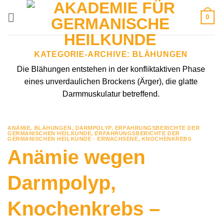
Zum
0
Inhalt
springen
KATEGORIE-ARCHIVE:
BLÄHUNGEN
Die Blähungen entstehen in der konfliktaktiven Phase
eines unverdaulichen Brockens (Ärger), die glatte
Darmmuskulatur betreffend.
ANÄMIE
,
BLÄHUNGEN
,
DARMPOLYP
,
ERFAHRUNGSBERICHTE DER
GERMANISCHEN HEILKUNDE
,
ERFAHRUNGSBERICHTE DER
GERMANISCHEN HEILKUNDE - ERWACHSENE
,
KNOCHENKREBS
Anämie wegen
Darmpolyp,
Knochenkrebs –