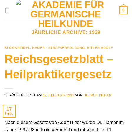
Zum
0
Inhalt
springen
JÄHRLICHE ARCHIVE:
1939
BLOGARTIKEL
,
HAMER - STRAFVERFOLGUNG
,
HITLER ADOLF
Reichsgesetzblatt –
Heilpraktikergesetz
VERÖFFENTLICHT AM
17. FEBRUAR 1939
VON
HELMUT PILHAR
17
Feb.
Nach diesem Gesetz von Adolf Hitler wurde Dr. Hamer im
Jahre 1997-98 in Köln verurteilt und inhaftiert. Teil 1