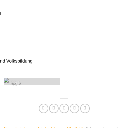
n
und Volksbildung
hpg b