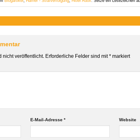
 am
Blogartikel
,
Hamer - Strafverfolgung
,
Hitler Adolf
. Setze ein Lesezeichen a
mmentar
nicht veröffentlicht.
Erforderliche Felder sind mit
*
markiert
E-Mail-Adresse
*
Website