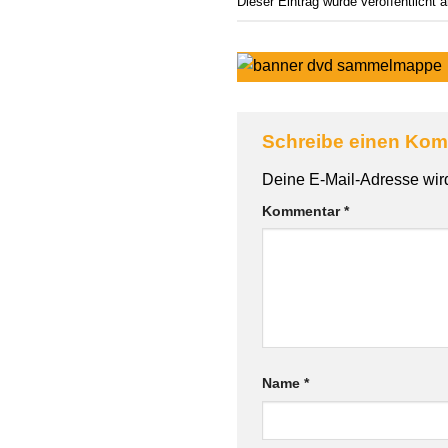
Dieser Eintrag wurde veröffentlicht
Schreibe einen Ko
Alternative:
Deine E-Mail-Adresse wird 
Kommentar
*
Name
*