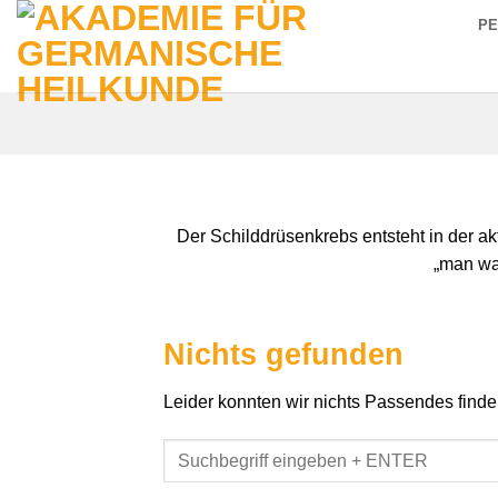
Zum
P
Inhalt
springen
Der Schilddrüsenkrebs entsteht in der 
„man wa
Nichts gefunden
Leider konnten wir nichts Passendes finden.