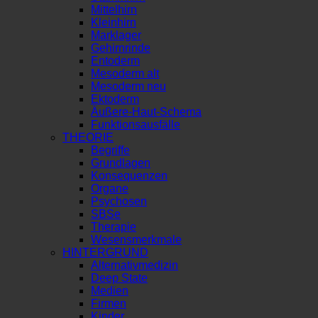
Mittelhirn
Kleinhirn
Marklager
Gehirnrinde
Entoderm
Mesoderm alt
Mesoderm neu
Ektoderm
Äußere-Haut-Schema
Funktionsausfälle
THEORIE
Begriffe
Grundlagen
Konsequenzen
Organe
Psychosen
SBSe
Therapie
Wesensmerkmale
HINTERGRUND
Alternativmedizin
Deep State
Medien
Firmen
Kinder