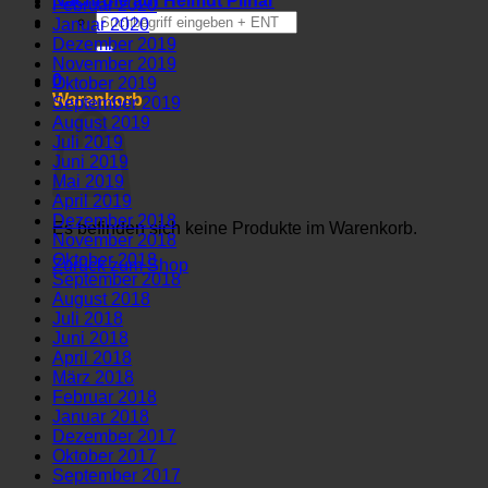
Nachrufe auf Helmut Pilhar
Februar 2020
Suchen
Januar 2020
nach:
Dezember 2019
November 2019
0
Oktober 2019
Warenkorb
September 2019
August 2019
Juli 2019
Juni 2019
Mai 2019
April 2019
Dezember 2018
Es befinden sich keine Produkte im Warenkorb.
November 2018
Oktober 2018
Zurück zum Shop
September 2018
August 2018
Juli 2018
Juni 2018
April 2018
März 2018
Februar 2018
Januar 2018
Dezember 2017
Oktober 2017
September 2017