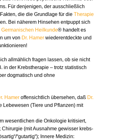
ems. Für denjenigen, der ausschließlich
Fakten, die die Grundlage für die
Therapie
einen. Bei näherem Hinsehen entpuppt sich
r
Germanischen Heilkunde
® handelt es
ern um von
Dr. Hamer
wiederentdeckte und
unktionieren!
ich allmählich fragen lassen, ob sie nicht
n der Krebstherapie – trotz statistisch
elber dogmatisch und ohne
r. Hamer
offensichtlich übersehen, daß
Dr.
he Lebewesen (Tiere und Pflanzen) mit
 im wesentlichen die Onkologie kritisiert,
; Chirurgie (mit Ausnahme gewisser krebs-
rtig“/“gutartig“); Innere Medizin: