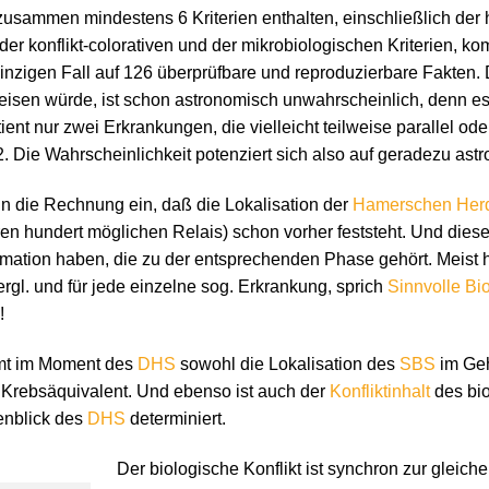
usammen mindestens 6 Kriterien enthalten, einschließlich der hi
der konflikt-colorativen und der mikrobiologischen Kriterien,
nzigen Fall auf 126 überprüfbare und reproduzierbare Fakten. D
eisen würde, ist schon astronomisch unwahrscheinlich, denn es
ient nur zwei Erkrankungen, die vielleicht teilweise parallel od
. Die Wahrscheinlichkeit potenziert sich also auf geradezu as
 in die Rechnung ein, daß die Lokalisation der
Hamerschen Her
en hundert möglichen Relais) schon vorher feststeht. Und diese
mation haben, die zu der entsprechenden Phase gehört. Meist 
rgl. und für jede einzelne sog. Erkrankung, sprich
Sinnvolle B
!
mmt im Moment des
DHS
sowohl die Lokalisation des
SBS
im Geh
r Krebsäquivalent. Und ebenso ist auch der
Konfliktinhalt
des bio
enblick des
DHS
determiniert.
Der biologische Konflikt ist synchron zur gleich