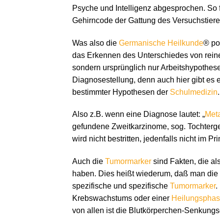
Psyche und Intelligenz abgesprochen. So
Gehirncode der Gattung des Versuchstieres
Was also die
Germanische Heilkunde
® po
das Erkennen des Unterschiedes von reine
sondern ursprünglich nur Arbeitshypothes
Diagnosestellung, denn auch hier gibt es 
bestimmter Hypothesen der
Schulmedizin
.
Also z.B. wenn eine Diagnose lautet: „
Met
gefundene Zweitkarzinome, sog. Tochterges
wird nicht bestritten, jedenfalls nicht im 
Auch die
Tumormarker
sind Fakten, die al
haben. Dies heißt wiederum, daß man die 
spezifische und spezifische
Tumormarker
.
Krebswachstums oder einer
Heilungspha
von allen ist die Blutkörperchen-Senkun