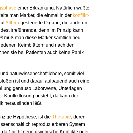
gsphase
einer Erkrankung. Natürlich wußte
kelte man Marker, die einmal in der
konflikt-
auf
Althirn
-gesteuerte Organe, die anderen
est irreführende, denn im Prinzip kann
® muß man diese Marker sämtlich neu
chiedenen Keimblättern und nach den
chen sie bei Patienten auch keine Panik
 und naturwissenschaftlichere, somit viel
stoßen ist und darauf aufbauend auch eine
tellung genauso Laborwerte, Unterlagen
er Konfliktlösung besteht, da kann der
ik herausfinden läßt.
inzige Hypothese, ist die
Therapie
, deren
rwissenschaftlich reproduzierbaren System
 daß nicht neue psychische Konflikte oder