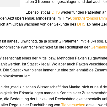
allen 3 Ebenen eingeschlagen und dort auch fest
Ebenso ist das
DHS
weder für den Patienten an 
nden Arzt übersehbar. Mindestens im Hirn-
Computertomogramm
auch am Organ wachsen von der Sekunde des
DHS
ab neue Zel
ist nahezu unwichtig, da ja schon 2 Patienten, mit je 3-4 sog.
onomische Wahrscheinlichkeit für die Richtigkeit der
Germanis
 Wissenschaft eines der Mittel bzw. Methoden Fakten zu gewinn
lt werden, ist Statistik legal. Wo aber auch Fakten verschiede
ft. Die Statistik war bisher immer nur eine zahlenmäßige Zusa
 hinzukonstruiert.
iken der „medizinischen Wissenschaft“ das Manko, sich nur auf
asigkeit der Erkrankungen mangels Kenntnis der Zusammenhäng
, die Bedeutung der Links- und Rechtshändigkeit ebenfalls unb
n aller Regel unter Durchführung von
Tierversuchen
erstellt wor