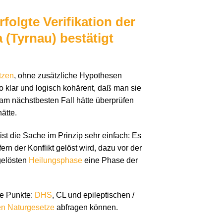
folgte Verifikation der
 (Tyrnau) bestätigt
tzen
, ohne zusätzliche Hypothesen
so klar und logisch kohärent, daß man sie
 am nächstbesten Fall hätte überprüfen
ätte.
st die Sache im Prinzip sehr einfach: Es
rn der Konflikt gelöst wird, dazu vor der
gelösten
Heilungsphase
eine Phase der
te Punkte:
DHS
, CL und epileptischen /
en Naturgesetze
abfragen können.