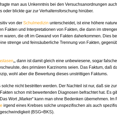
 fragte man aus Unkenntnis bei den Versuchsanordnungen auch
 oder blickte gar zur Verhaltensforschung hinüber.
sitiv von der
Schulmedizin
unterscheidet, ist eine höhere naturw
n Fakten und Interpretationen von Fakten, die dann im strenge
en waren, die oft im Gewand von Fakten daherkommen. Dies betr
eine strenge und feinsäuberliche Trennung von Fakten, gegenüb
astasen
„, dann ist damit gleich eine unbewiesene, sogar falsch
chwulste, des primären Karzinoms seien. Das Faktum, daß da ei
Prinzip, wohl aber die Bewertung dieses unstrittigen Faktums.
s solche nicht bestritten werden. Der Nachteil ist nur, daß sie 
Fakten schon mit bewertenden Diagnosen befrachtet hat. Es gib
 Das Wort „Marker“ kann man ohne Bedenken übernehmen. Im P
se
irgend eines Krebses solche unspezifischen als auch spezifis
gsgeschwindigkeit (BSG=BKS).