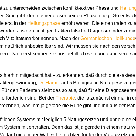
t zu unterscheiden zwischen konflikt-aktiver Phase und
Heilun
n Sinn gibt, der in einer dieser beiden Phasen liegt. So entwic
e erst in der
Heilungsphase
erhöht waren. Die einen trafen zu 
wurden aus den richtigen Fakten falsche Diagnosen oder zumind
h Vitalitätsmarker nennen. Nach der
Germanischen Heilkunde
ten natürlich unbestreitbar sind. Wir müssen sie nach den vers
en. Dann erst können sie uns behilflich sein und dann verursa
bis hierhin mitgedacht hat – zu erkennen, daß durch die exaktere
 Faktengewinnung,
Dr. Hamer
auf 5 Biologische Naturgesetze ge
. Für den Patienten sieht das so aus, daß für eine Diagnoseers
erforderlich sind. Bei der
Therapie
, die ja zunächst einmal in d
berechnen, was ihm ja gerade die Ruhe gibt und ihn aus der Pan
ftlichen Systems mit lediglich 5 Naturgesetzen und ohne eine e
, im System mit enthalten. Denn das ist ja gerade in einem natu
lauf mit einiger Wahrscheinlichkeit (unter der Voraussetzung,