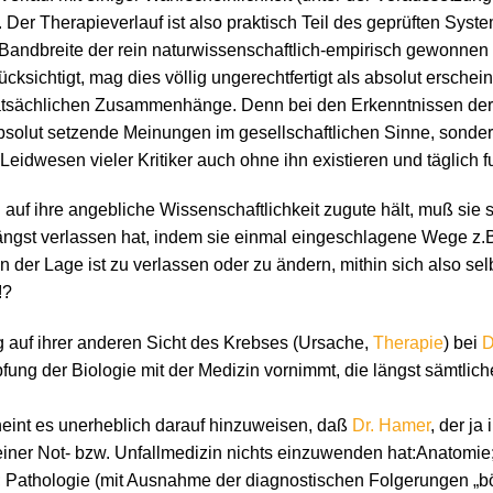
. Der Therapieverlauf ist also praktisch Teil des geprüften Syst
e Bandbreite der rein naturwissenschaftlich-empirisch gewonnen 
ücksichtigt, mag dies völlig ungerechtfertigt als absolut ersch
tatsächlichen Zusammenhänge. Denn bei den Erkenntnissen de
 absolut setzende Meinungen im gesellschaftlichen Sinne, sond
Leidwesen vieler Kritiker auch ohne ihn existieren und täglich f
 auf ihre angebliche Wissenschaftlichkeit zugute hält, muß sie s
ngst verlassen hat, indem sie einmal eingeschlagene Wege z.B. i
in der Lage ist zu verlassen oder zu ändern, mithin sich also s
!?
ng auf ihrer anderen Sicht des Krebses (Ursache,
Therapie
) bei
D
fung der Biologie mit der Medizin vornimmt, die längst sämtlic
heint es unerheblich darauf hinzuweisen, daß
Dr. Hamer
, der ja
iner Not- bzw. Unfallmedizin nichts einzuwenden hat:Anatomie
n; Pathologie (mit Ausnahme der diagnostischen Folgerungen „bösa