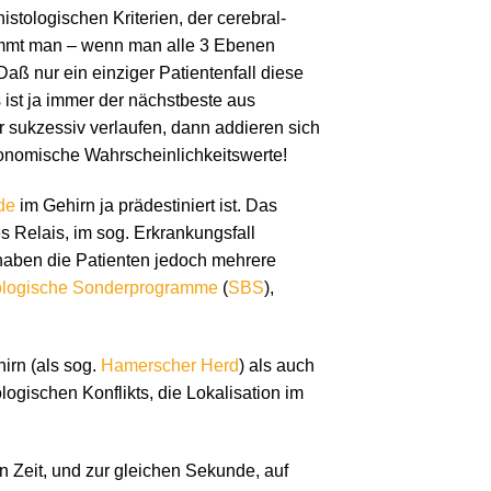
stologischen Kriterien, der cerebral-
 kommt man – wenn man alle 3 Ebenen
aß nur ein einziger Patientenfall diese
 ist ja immer der nächstbeste aus
er sukzessiv verlaufen, dann addieren sich
tronomische Wahrscheinlichkeitswerte!
de
im Gehirn ja prädestiniert ist. Das
s Relais, im sog. Erkrankungsfall
haben die Patienten jedoch mehrere
iologische Sonderprogramme
(
SBS
),
irn (als sog.
Hamerscher Herd
) als auch
logischen Konflikts, die Lokalisation im
en Zeit, und zur gleichen Sekunde, auf