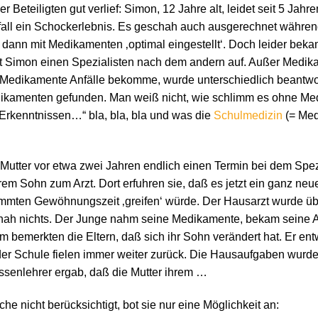
ller Beteiligten gut verlief: Simon, 12 Jahre alt, leidet seit 5 Jah
fall ein Schockerlebnis. Es geschah auch ausgerechnet währen
ann mit Medikamenten ‚optimal eingestellt‘. Doch leider beka
it Simon einen Spezialisten nach dem andern auf. Außer Medika
r Medikamente Anfälle bekomme, wurde unterschiedlich beantwort
ikamenten gefunden. Man weiß nicht, wie schlimm es ohne M
Erkenntnissen…“ bla, bla, bla und was die
Schulmedizin
(= Med
 Mutter vor etwa zwei Jahren endlich einen Termin bei dem Spez
ihrem Sohn zum Arzt. Dort erfuhren sie, daß es jetzt ein ganz n
immten Gewöhnungszeit ‚greifen‘ würde. Der Hausarzt wurde üb
schah nichts. Der Junge nahm seine Medikamente, bekam seine An
bemerkten die Eltern, daß sich ihr Sohn verändert hat. Er ent
 der Schule fielen immer weiter zurück. Die Hausaufgaben wur
senlehrer ergab, daß die Mutter ihrem …
he nicht berücksichtigt, bot sie nur eine Möglichkeit an: