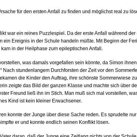
rsache für den ersten Anfall zu finden und möglichst real zu lö
kt war ein reines Puzzlespiel. Da der erste Anfall während der g
 ein Ereignis in der Schule handeln müßte. Mit Beginn der Feri
 kam in der Heilphase zum epileptischen Anfall.
 vorstellen, was damals vorgefallen sein könnte, da Simon ihne
x.“ Nach stundenlangem Durchforsten der Zeit vor den Sommerfe
 bekamen die Kinder den Auftrag, ihre schönste Sommerwiese z
erin zeigte das Bild der ganzen Klasse und machte sich über de
ester Freund ließ ihn im Stich. Man muß sich mal vorstellen, wa
nes Kind ist kein kleiner Erwachsener.
ren konnte der Junge über diese Sache reden. Es sprudelte nu
mpfte er und konnte endlich seinen Konflikt lösen.
n Vater daran, daß der Junge eine Zeitlang nichts von der Schul