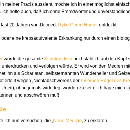
in meiner Praxis aussieht, möchte ich in einer möglichst einfa
n. Ich hoffe auch, daß ich ohne Fremdwörter und unverständli
 fast 20 Jahren von Dr. med.
Ryke Geerd Hamer
entdeckt.
 oder eine krebsäquivalente Erkrankung nur durch einen biolog
er
würde die gesamte
Schulmedizin
buchstäblich auf den Kopf 
ren unterdrücken und verfolgen würde. Er wird von den Medien m
t ihn als Scharlatan, selbsternannten Wunderheiler und Sekte
ot erteilt wegen ‚Nichtabschwörens der
Eisernen Regel des Kr
im Urteil), ohne jemals widerlegt worden zu sein. Ich frage mich, 
ekennen und abschwören muß.
sie
 ich nun versuchen, die ‚
Neue Medizin
‚ zu erklären.