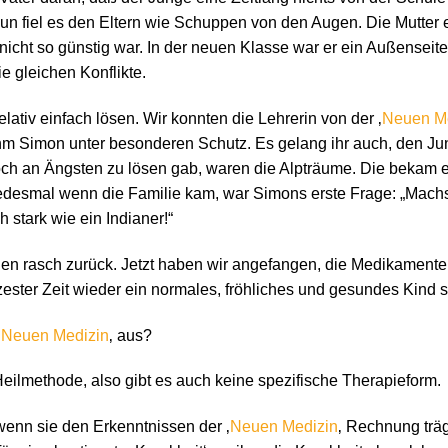
Nun fiel es den Eltern wie Schuppen von den Augen. Die Mutter 
nicht so günstig war. In der neuen Klasse war er ein Außenseit
ie gleichen Konflikte.
lativ einfach lösen. Wir konnten die Lehrerin von der ‚
Neuen M
hm Simon unter besonderen Schutz. Es gelang ihr auch, den Ju
noch an Ängsten zu lösen gab, waren die Alpträume. Die bekam e
 Jedesmal wenn die Familie kam, war Simons erste Frage: „Mach
stark wie ein Indianer!“
ngen rasch zurück. Jetzt haben wir angefangen, die Medikamente
zester Zeit wieder ein normales, fröhliches und gesundes Kind s
‚
Neuen Medizin
‚ aus?
 Heilmethode, also gibt es auch keine spezifische Therapieform.
 wenn sie den Erkenntnissen der ‚
Neuen Medizin
‚ Rechnung träg