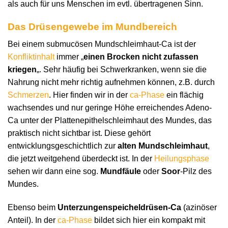
als auch für uns Menschen im evtl. übertragenen Sinn.
Das Drüsengewebe im Mundbereich
Bei einem submucösen Mundschleimhaut-Ca ist der
Konfliktinhalt
immer „
einen Brocken nicht zufassen
kriegen
„. Sehr häufig bei Schwerkranken, wenn sie die
Nahrung nicht mehr richtig aufnehmen können, z.B. durch
Schmerzen
. Hier finden wir in der
ca-Phase
ein flächig
wachsendes und nur geringe Höhe erreichendes Adeno-
Ca unter der Plattenepithelschleimhaut des Mundes, das
praktisch nicht sichtbar ist. Diese gehört
entwicklungsgeschichtlich zur
alten Mundschleimhaut
,
die jetzt weitgehend überdeckt ist. In der
Heilungsphase
sehen wir dann eine sog.
Mundfäule
oder
Soor
-Pilz des
Mundes.
Ebenso beim
Unterzungenspeicheldrüsen-Ca
(azinöser
Anteil). In der
ca-Phase
bildet sich hier ein kompakt mit