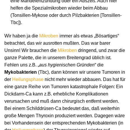
eine Mandelentzündung oder ein Abszeß. Auch hier
helfen die Spezialmikroben wieder beim Abbau
(Tonsillen-Mykose oder durch Pilzbakterien [Tonsillen-
Tbc]).
Wir haben ja die
Mikroben
immer als etwas „Bösartiges“
betrachtet, das wir ausrotten mußten. Das war barer
Unsinn! Wir brauchen die
Mikroben
dringend, und zwar die
ganze Palette, die in unserem Breitengrad üblich ist.
Fehlen uns z.B. „
aus hygienischen Gründen
“ die
Mykobakterien
(Tbc), dann können wir unsere Tumoren in
der
Heilungsphase
nicht mehr wieder abbauen. Das hat für
eine ganze Reihe von Tumoren katastrophale Folgen: Ein
Dickdarm-Ca kann z.B. erhebliche Komplikationen
verursachen und muß dann chirurgisch entfernt werden.
Bei einem Schilddrüsen-Ca bedeutet das, daß weiterhin
große Mengen Thyroxin produziert werden. Dagegen wäre
bei Vorhandensein der entsprechenden Mykobakterien (in