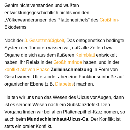
Gehirn nicht verstanden und wußten
entwicklungsgeschichtlich nichts von den
„Völkerwanderungen des Plattenepithels“ des
Großhirn
-
Ektoderms.
Nach der
3. Gesetzmäßigkeit
, Das ontogenetisch bedingte
System der Tumoren wissen wir, daß alle Zellen bzw.
Organe die sich aus dem äußeren
Keimblatt
entwickelt
haben, ihr Relais in der
Großhirnrinde
haben, und in der
konflikt-aktiven Phase
Zelleinschmelzung
in Form von
Geschwüren, Ulcera oder aber eine Funktionseinbuße auf
organischer Ebene (z.B.
Diabetes
) machen.
Halten wir uns nun das Wesen des Ulcus vor Augen, dann
ist es seinem Wesen nach ein Substanzdefekt. Den
Vorgang finden wir bei allen Plattenepithel-Karzinomen, so
auch beim
Mundschleimhaut-Ulcus-Ca
. Der Konflikt ist
stets ein oraler Konflikt.