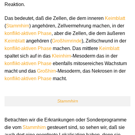
Reaktion.
Das bedeutet, daß die Zellen, die dem inneren
Keimblatt
(
Stammhirn
) angehören, Zellvermehrung machen, in der
konflikt-aktiven Phase
, aber die Zellen, die dem äußeren
Keimblatt
angehören (
Großhirnrinde
), Zellschwund in der
konflikt-aktiven Phase
machen. Das mittlere
Keimblatt
spaltet sich auf in das
Kleinhirn
-Mesoderm das in der
konflikt-aktiven Phase
ebenfalls mitosereiches Wachstum
macht und das
Großhirn
-Mesoderm, das Nekrosen in der
konflikt-aktiven Phase
macht.
Stammhirn
Betrachten wir die Erkrankungen oder Sonderprogramme
die vom
Stammhirn
gesteuert sind, so sehen wir, daß sie
auch dort eine geordnete Lokalisation haben, denn sie