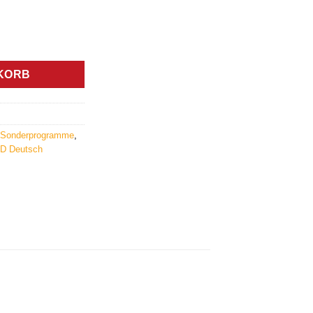
sche Heilkunde Menge
KORB
Sonderprogramme
,
D Deutsch