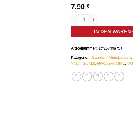
7.90
€
Mundbereich (VOD) - Germani
IN DEN WAREN
Artikelnummer:
1bf25749a75a
Kategorien:
Gaumen
,
Mundbereich
,
VOD - SONDERPROGRAMME
,
VO