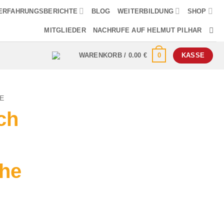
ERFAHRUNGSBERICHTE
BLOG
WEITERBILDUNG
SHOP
MITGLIEDER
NACHRUFE AUF HELMUT PILHAR
0
WARENKORB /
0.00
€
KASSE
E
ch
he