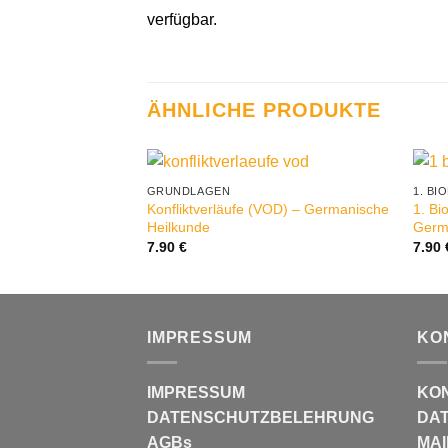
verfügbar.
ÄHNLICHE PRODUKTE
GRUNDLAGEN
1. B
Konfliktverläufe (VOD) – Germanische
1. Bi
Heilkunde
Germ
7.90
€
7.90
IMPRESSUM
KO
IMPRESSUM
KO
DATENSCHUTZBELEHRUNG
DAT
AGBs
MAI