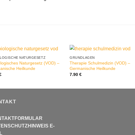
IOLOGISCHE NATURGESETZ
GRUNDLAGEN
ologisches Naturgesetz (VOD) –
Therapie Schulmedizin (VOD) –
anische Heilkunde
Germanische Heilkunde
€
7.90
€
NTAKT
NTAKTFORMULAR
ENSCHUTZHINWEIS E-
L