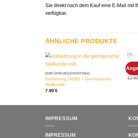
Sie direkt nach dem Kauf eine E-Mail mit 
verfügbar.
ÄHNLICHE PRODUKTE
DVD
Ange
Herz
EINFÜHRUNGSVORTRAG
12.9
Einführung (VOD) – Germanische
Heilkunde
7.90
€
IMPRESSUM
KO
IMPRESSUM
KO