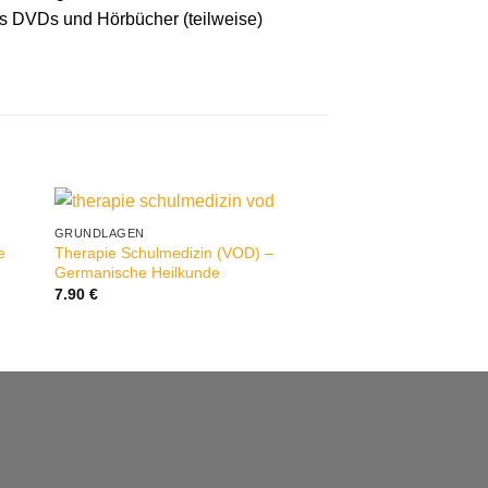
ls DVDs und Hörbücher (teilweise)
GRUNDLAGEN
HARNBLASE
e
Therapie Schulmedizin (VOD) –
Harnwege (VOD) – 
Germanische Heilkunde
Heilkunde
7.90
€
7.90
€