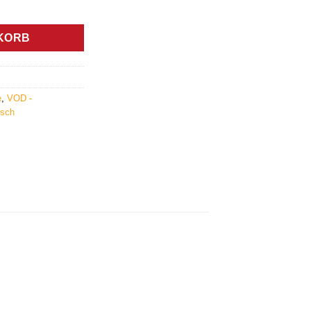
lkunde Menge
KORB
e
,
VOD -
sch