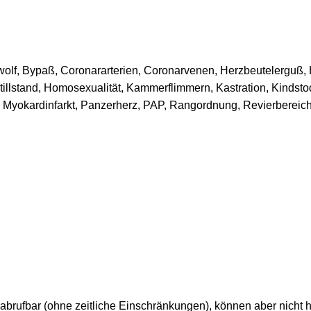
wolf, Bypaß, Coronararterien, Coronarvenen, Herzbeutelerguß, He
llstand, Homosexualität, Kammerflimmern, Kastration, Kindstod
yokardinfarkt, Panzerherz, PAP, Rangordnung, Revierbereich,
 abrufbar (ohne zeitliche Einschränkungen), können aber nicht