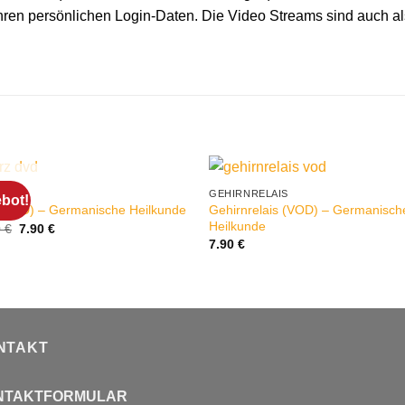
Ihren persönlichen Login-Daten. Die Video Streams sind auch a
NICHT VORRÄTIG
GEHIRNRELAIS
bot!
Gehirnrelais (VOD) – Germanisch
 (DVD) – Germanische Heilkunde
Heilkunde
Ursprünglicher
Aktueller
0
€
7.90
€
Preis
Preis
7.90
€
war:
ist:
12.90 €
7.90 €.
NTAKT
NTAKTFORMULAR