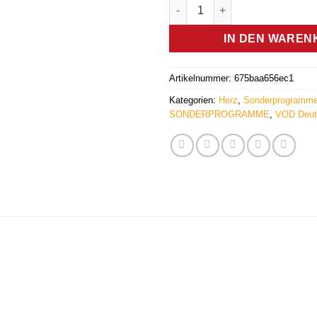
Herz (VOD) - Germanische Hei
IN DEN WAREN
Artikelnummer:
675baa656ec1
Kategorien:
Herz
,
Sonderprogramm
SONDERPROGRAMME
,
VOD Deut