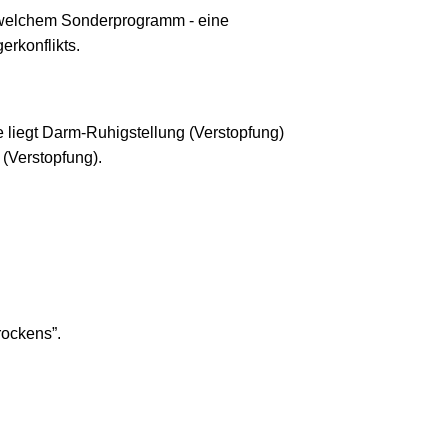
ei welchem Sonderprogramm - eine
rkonflikts.
se liegt Darm-Ruhigstellung (Verstopfung)
 (Verstopfung).
rockens”.