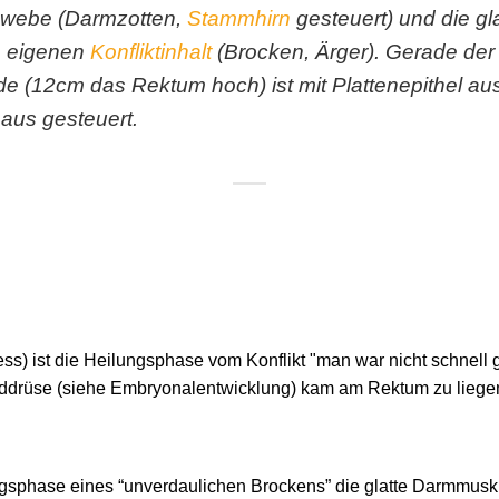
ewebe (Darmzotten,
Stammhirn
gesteuert) und die gl
n eigenen
Konfliktinhalt
(Brocken, Ärger). Gerade der 
e (12cm das Rektum hoch) ist mit Plattenepithel au
aus gesteuert.
ess) ist die Heilungsphase vom Konflikt "man war nicht schnel
lddrüse (siehe Embryonalentwicklung) kam am Rektum zu liege
ngsphase eines “unverdaulichen Brockens” die glatte Darmmusku