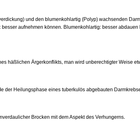
rdickung) und den blumenkohlartig (Polyp) wachsenden Darmkr
: besser aufnehmen können. Blumenkohlartig: besser abdauen k
nes häßlichen Ärgerkonflikts, man wird unberechtigter Weise etw
nde der Heilungsphase eines tuberkulös abgebauten Darmkrebs
nverdaulicher Brocken mit dem Aspekt des Verhungerns.