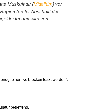
atte Muskulatur (
Mittelhirn
) vor.
Beginn (erster Abschnitt des
sgekleidet und wird vom
l genug, einen Kotbrocken loszuwerden".
n.
latur betreffend.