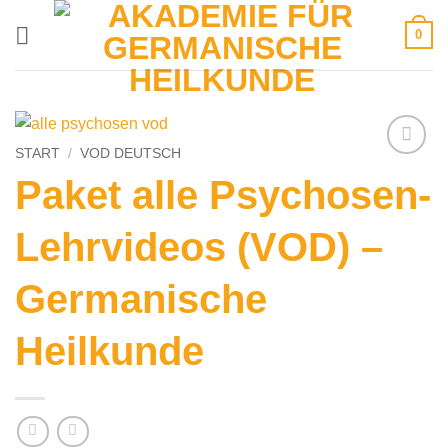
Zum
0
Inhalt
springen
START
/
VOD DEUTSCH
Paket alle Psychosen-
Lehrvideos (VOD) –
Germanische
Heilkunde