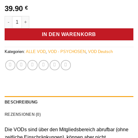
39.90
€
Paket alle Psychosen-Lehrvideos (VOD) - Germanische Heilku
IN DEN WARENKORB
Kategorien:
ALLE VOD
,
VOD - PSYCHOSEN
,
VOD Deutsch
BESCHREIBUNG
REZENSIONEN (0)
Die VODs sind über den Mitgliedsbereich abrufbar (ohne
zeitliche Einschränkungen), können aber nicht